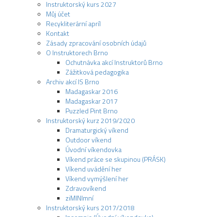
Instruktorský kurs 2027
Můj účet
Recykliterární apríl
Kontakt
Zásady zpracování osobních údajů
O Instruktorech Brno
Ochutnávka akcí Instruktorů Brno
Zážitková pedagogika
Archiv akcí IS Brno
Madagaskar 2016
Madagaskar 2017
Puzzled Pint Brno
Instruktorský kurz 2019/2020
Dramaturgický víkend
Outdoor víkend
Úvodní víkendovka
Víkend práce se skupinou (PRÁSK)
Víkend uvádění her
Víkend vymýšlení her
Zdravovíkend
ziMINImní
Instruktorský kurs 2017/2018