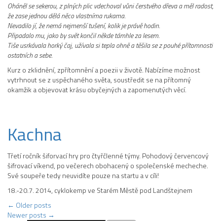
Oháněl se sekerou, z plných plic vdechoval vůni čerstvého dřeva a měl radost,
že zase jednou dělá něco vlastníma rukama.
Nevadilo jí, že nemá nejmenší tušení, kolik je právě hodin.
Připadalo mu, jako by svět končil někde támhle za lesem.
Tiše usrkávala horký čaj, užívala si tepla ohně a těšila se z pouhé přítomnosti
ostatních a sebe.
Kurz o zklidnění, zpřítomnění a poezii v životě. Nabízíme možnost
vytrhnout se z uspěchaného světa, soustředit se na přítomný
okamžik a objevovat krásu obyčejných a zapomenutých věcí.
Kachna
Třetí ročník šiforvací hry pro čtyřčlenné týmy. Pohodový červencový
šifrovací víkend, po večerech obohacený o společenské mecheche.
Své soupeře tedy neuvidíte pouze na startu a v cíli!
18.-20.7. 2014, cyklokemp ve Starém Městě pod Landštejnem
Post
←
Older posts
Newer posts
→