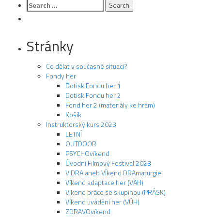
navigation
Search
for:
Stránky
Co dělat v současné situaci?
Fondy her
Dotisk Fondu her 1
Dotisk Fondu her 2
Fond her 2 (materiály ke hrám)
Košík
Instruktorský kurs 2023
LETNÍ
OUTDOOR
PSYCHOvíkend
Úvodní Filmový Festival 2023
VIDRA aneb VÍkend DRAmaturgie
Víkend adaptace her (VAH)
Víkend práce se skupinou (PRÁSK)
Víkend uvádění her (VÚH)
ZDRAVOvíkend