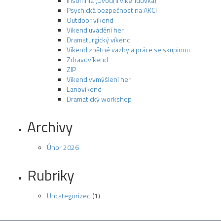
Insomnia (Úvodní víkendovka)
Psychická bezpečnost na AKCI
Outdoor víkend
Víkend uvádění her
Dramaturgický víkend
Víkend zpětné vazby a práce se skupinou
Zdravovíkend
ZIP
Víkend vymýšlení her
Lanovíkend
Dramatický workshop
Archivy
Únor 2026
Rubriky
Uncategorized
(1)