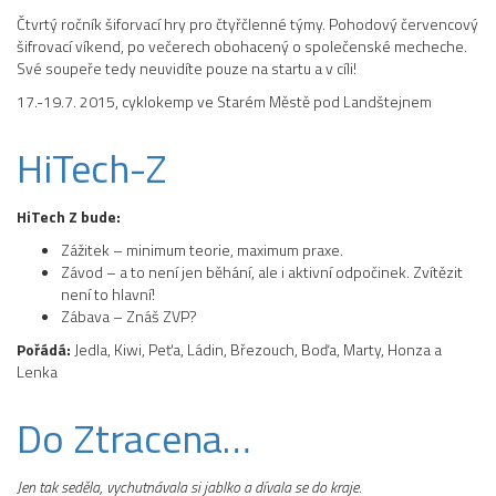
Čtvrtý ročník šiforvací hry pro čtyřčlenné týmy. Pohodový červencový
šifrovací víkend, po večerech obohacený o společenské mecheche.
Své soupeře tedy neuvidíte pouze na startu a v cíli!
17.-19.7. 2015, cyklokemp ve Starém Městě pod Landštejnem
HiTech-Z
HiTech Z bude:
Zážitek – minimum teorie, maximum praxe.
Závod – a to není jen běhání, ale i aktivní odpočinek. Zvítězit
není to hlavní!
Zábava – Znáš ZVP?
Pořádá:
Jedla, Kiwi, Peťa, Ládin, Březouch, Boďa, Marty, Honza a
Lenka
Do Ztracena…
Jen tak seděla, vychutnávala si jablko a dívala se do kraje.