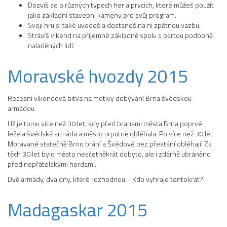
Dozvíš se o různých typech her a prvcích, které můžeš použít
jako základní stavební kameny pro svůj program.
Svoji hru si také uvedeš a dostaneš na ni zpětnou vazbu.
Strávíš víkend na příjemné základně spolu s partou podobně
naladěných lidí.
Moravské hvozdy 2015
Recesní víkendová bitva na motivy dobývání Brna švédskou
armádou.
Už je tomu více než 30 let, kdy před branami města Brna poprvé
ležela švédská armáda a město urputně obléhala. Po více než 30 let
Moravané statečně Brno brání a Švédové bez přestání obléhají. Za
těch 30 let bylo město nesčetněkrát dobyto, ale i zdárně ubráněno
před nepřátelskými hordami.
Dvě armády, dva dny, které rozhodnou… Kdo vyhraje tentokrát?
Madagaskar 2015