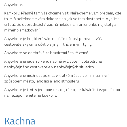
Anywhere.
Kamkoliv. Přesně tam vás chceme vzít. Neřekneme vám předem, kde
to je. A neřekneme vám dokonce ani jak se tam dostanete. Myslíme
si totiž, že dobrodružství začíná někde na hranici lehké nejistoty a
mírného zmatkování.
Anywhere je hra, která vám nabízí možnost porovnat váš
cestovatelský um a důvtip s jinými tříčlennými týmy.
Anywhere se odehrává za hranicemi české země.
Anywhere je jeden víkend naplněný životem dobrodruha,
neobyčejného cestovatele v neobyčejných situacích.
Anywhere je možnost poznat v krátkém čase velmi intenzivním
způsobem město, jeho lidi a jeho atmosféru.
Anywhere je čtyři v jednom: cestou, cílem, setkáváním i vzpomínkou
na nezapomenutelné kdekoliv.
Kachna