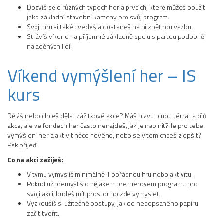
Dozvíš se o různých typech her a prvcích, které můžeš použít
jako základní stavební kameny pro svůj program.
Svoji hru si také uvedeš a dostaneš na ni zpětnou vazbu.
Strávíš víkend na příjemné základně spolu s partou podobně
naladěných lidí.
Víkend vymýšlení her – IS
kurs
Děláš nebo chceš dělat zážitkové akce? Máš hlavu plnou témat a cílů
akce, ale ve fondech her často nenajdeš, jak je naplnit? Je pro tebe
vymýšlení her a aktivit něco nového, nebo se v tom chceš zlepšit?
Pak přijeď!
Co na akci zažiješ:
V týmu vymyslíš minimálně 1 pořádnou hru nebo aktivitu.
Pokud už přemýšlíš o nějakém premiérovém programu pro
svoji akci, budeš mít prostor ho zde vymyslet.
Vyzkoušíš si užitečné postupy, jak od nepopsaného papíru
začít tvořit.