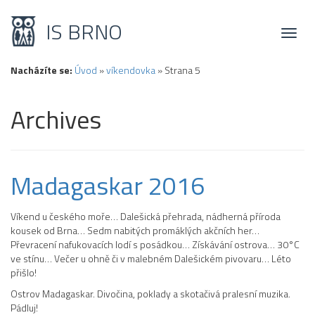
IS BRNO
Toggl
naviga
Nacházíte se:
Úvod
»
víkendovka
»
Strana 5
Archives
Madagaskar 2016
Víkend u českého moře… Dalešická přehrada, nádherná příroda
kousek od Brna… Sedm nabitých promáklých akčních her…
Převracení nafukovacích lodí s posádkou… Získávání ostrova… 30°C
ve stínu… Večer u ohně či v malebném Dalešickém pivovaru… Léto
přišlo!
Ostrov Madagaskar. Divočina, poklady a skotačivá pralesní muzika.
Pádluj!