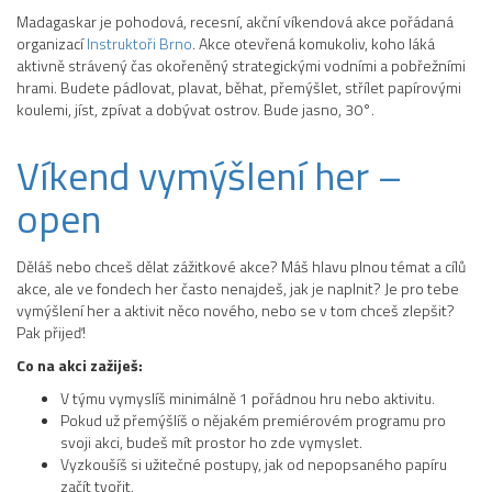
Madagaskar je pohodová, recesní, akční víkendová akce pořádaná
organizací
Instruktoři Brno
. Akce otevřená komukoliv, koho láká
aktivně strávený čas okořeněný strategickými vodními a pobřežními
hrami. Budete pádlovat, plavat, běhat, přemýšlet, střílet papírovými
koulemi, jíst, zpívat a dobývat ostrov. Bude jasno, 30°.
Víkend vymýšlení her –
open
Děláš nebo chceš dělat zážitkové akce? Máš hlavu plnou témat a cílů
akce, ale ve fondech her často nenajdeš, jak je naplnit? Je pro tebe
vymýšlení her a aktivit něco nového, nebo se v tom chceš zlepšit?
Pak přijeď!
Co na akci zažiješ:
V týmu vymyslíš minimálně 1 pořádnou hru nebo aktivitu.
Pokud už přemýšlíš o nějakém premiérovém programu pro
svoji akci, budeš mít prostor ho zde vymyslet.
Vyzkoušíš si užitečné postupy, jak od nepopsaného papíru
začít tvořit.