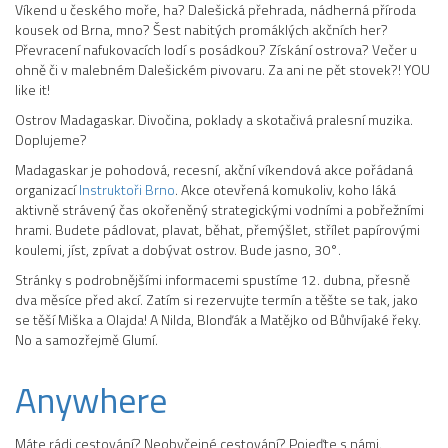
Víkend u českého moře, ha? Dalešická přehrada, nádherná příroda
kousek od Brna, mno? Šest nabitých promáklých akčních her?
Převracení nafukovacích lodí s posádkou? Získání ostrova? Večer u
ohně či v malebném Dalešickém pivovaru. Za ani ne pět stovek?! YOU
like it!
Ostrov Madagaskar. Divočina, poklady a skotačivá pralesní muzika.
Doplujeme?
Madagaskar je pohodová, recesní, akční víkendová akce pořádaná
organizací
Instruktoři Brno
. Akce otevřená komukoliv, koho láká
aktivně strávený čas okořeněný strategickými vodními a pobřežními
hrami. Budete pádlovat, plavat, běhat, přemýšlet, střílet papírovými
koulemi, jíst, zpívat a dobývat ostrov. Bude jasno, 30°.
Stránky s podrobnějšími informacemi spustíme 12. dubna, přesně
dva měsíce před akcí. Zatím si rezervujte termín a těšte se tak, jako
se těší Miška a Olajda! A Nilda, Blonďák a Matějko od Bůhvíjaké řeky.
No a samozřejmě Glumí.
Anywhere
Máte rádi cestování? Neobyčejné cestování? Pojeďte s námi.