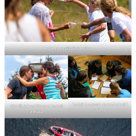
Bude to osvěžující změna
Budeš pracovat samostatně i
Zjistíš, jak vytáhnout hodně
v týmu
z mála