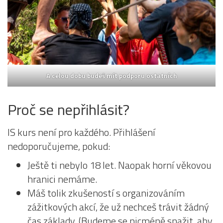
A celou dobu budeš mít podporu
ostatních
Proč se nepřihlásit?
IS kurs není pro každého. Přihlášení
nedoporučujeme, pokud:
Ještě ti nebylo 18 let. Naopak horní věkovou
hranici nemáme.
Máš tolik zkušeností s organizováním
zážitkových akcí, že už nechceš trávit žádný
čas základy. (Budeme se nicméně snažit, aby