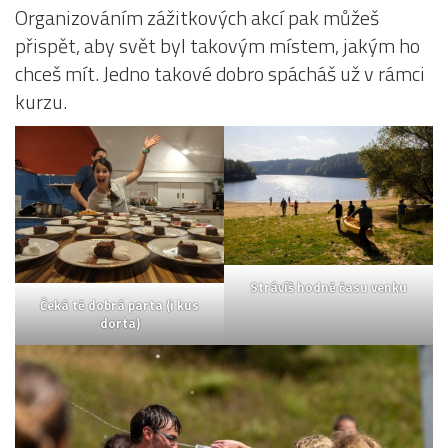
Organizováním zážitkových akcí pak můžeš
přispět, aby svět byl takovým místem, jakým ho
chceš mít. Jedno takové dobro spácháš už v rámci
kurzu.
Strávíš hodně času venku
Čeká tě dobrá parta
(i kus
dorta)