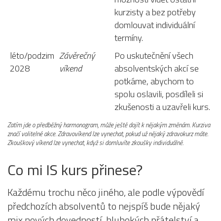
kurzisty a bez potřeby
domlouvat individuální
termíny.
léto/podzim
Závěrečný
Po uskutečnění všech
2028
víkend
absolventských akcí se
potkáme, abychom to
spolu oslavili, posdíleli si
zkušenosti a uzavřeli kurs.
Zatím jde o předběžný harmonogram, může ještě dojít k nějakým změnám.
Kurziva
značí volitelné akce. Zdravovíkend lze vynechat, pokud už nějaký zdravokurz máte.
Zkouškový víkend lze vynechat, když si domluvíte zkoušky individuálně.
Co mi IS kurs přinese?
Každému trochu něco jiného, ale podle výpovědí
předchozích absolventů to nejspíš bude nějaký
mix nových dovedností, hlubokých přátelství a