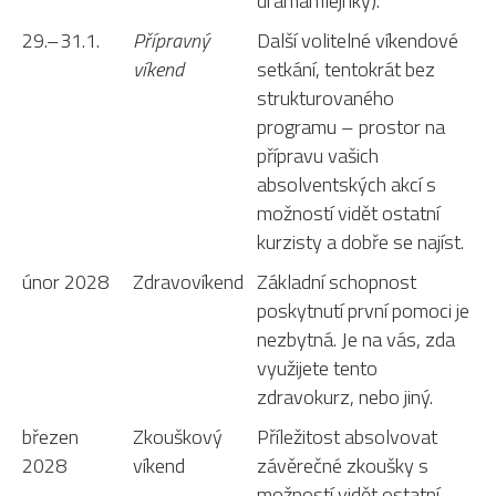
dramamlejnky).
29.–31.1.
Přípravný
Další volitelné víkendové
víkend
setkání, tentokrát bez
strukturovaného
programu – prostor na
přípravu vašich
absolventských akcí s
možností vidět ostatní
kurzisty a dobře se najíst.
únor 2028
Zdravovíkend
Základní schopnost
poskytnutí první pomoci je
nezbytná. Je na vás, zda
využijete tento
zdravokurz, nebo jiný.
březen
Zkouškový
Příležitost absolvovat
2028
víkend
závěrečné zkoušky s
možností vidět ostatní