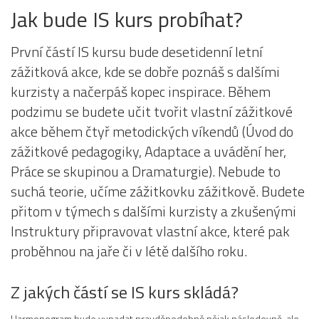
Jak bude IS kurs probíhat?
První částí IS kursu bude desetidenní letní
zážitková akce, kde se dobře poznáš s dalšími
kurzisty a načerpáš kopec inspirace. Během
podzimu se budete učit tvořit vlastní zážitkové
akce během čtyř metodických víkendů (Úvod do
zážitkové pedagogiky, Adaptace a uvádění her,
Práce se skupinou a Dramaturgie). Nebude to
suchá teorie, učíme zážitkovku zážitkově. Budete
přitom v týmech s dalšími kurzisty a zkušenými
Instruktury připravovat vlastní akce, které pak
proběhnou na jaře či v létě dalšího roku.
Z jakých částí se IS kurs skládá?
Harmonogram bude vypadat pravděpodobně nějak následovně, ale