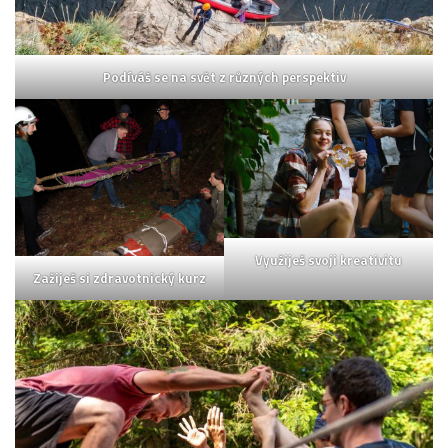
Podíváš se na svět z různých perspektiv
Využiješ svoji kreativitu
Zažiješ si zdravotnický kurz