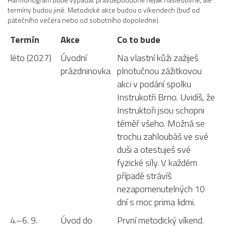
termíny budou jiné. Metodické akce budou o víkendech (buď od
pátečního večera nebo od sobotního dopoledne).
Termín
Akce
Co to bude
léto (2027)
Úvodní
Na vlastní kůži zažiješ
prázdninovka
plnotučnou zážitkovou
akci v podání spolku
Instrukotři Brno. Uvidíš, že
Instruktoři jsou schopni
téměř všeho. Možná se
trochu zahloubáš ve své
duši a otestuješ své
fyzické síly. V každém
případě strávíš
nezapomenutelných 10
dní s moc prima lidmi.
4.–6. 9.
Úvod do
První metodický víkend.