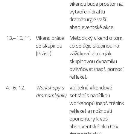
víkendu bude prostor na
vytvoření draftu
dramaturgie vaší
absoleventské akce.
13.–15. 11.
Víkend práce
Metodický víkend o tom,
se skupinou
co se děje skupinou na
(Prásk)
zážitkové akci a jak
skupinovou dynamiku
ovlivňovat (např. pomocí
reflexe).
4.–6. 12.
Workshopy a
Volitelné víkendové
dramamlejnky
setkání s nabídkou
workshopů (např. trénink
reflexe) a možností
oponentury k vaší
absolventské akci (tzv.