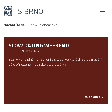
IS BRNO
Toggl
naviga
Nacházíte se:
Úvod
»
Kalendář akcí
SLOW DATING WEEKEND
18.09. - 20.09.2026
Zažij víkend plný her, sdílení a situací, ve kterých se poznávání
děje přirozeně – bez tlaku a přetvářky.
Web akce >