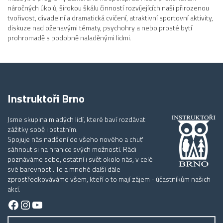
náročných úkolů, širokou škálu činností rozvíjejících naši přirozenou
tvořivost, divadelní a dramatická cvičení, atraktivní sportovní aktivity,
diskuze nad ožehavými tématy, psychohry a nebo prosté bytí
prohromadě s podobně naladěnými lidmi.
Instruktoři Brno
Jsme skupina mladých lidí, které baví rozdávat
zážitky sobě i ostatním.
Spojuje nás nadšení do všeho nového a chuť
sáhnout si na hranice svých možností. Rádi
poznáváme sebe, ostatní i svět okolo nás, v celé
své barevnosti. To a mnohé další dále
zprostředkováváme všem, kteří o to mají zájem - účastníkům našich
akcí.
Facebook
Instagram
YouTube