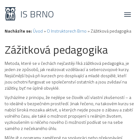
IS BRNO
Toggl
naviga
Nacházíte se:
Úvod
»
O Instruktorech Brno
»
Zážitková pedagogika
Zážitková pedagogika
Metoda, které se v čechách nejčastěji říká zážitková pedagogika, je
jeden ze způsobů, jak realizovat vzdělávací a seberozvojové kurzy.
Nejúčinější bývá při kurzech pro dospívající a mladé dospělé, kteří
jsou ochotni fungovat ve společenství ostatních a jsou zvědaví na
zážitky, byť ne úplně obvyklé.
Vycházíme z principu, že nejlépe se člověk učí vlastní zkušeností – a
to ideálně v bezpečném prostředí. Jinak řečeno, na takovém kurzu se
nabízí široká mozaika aktivit, u kterých nejde pouze o zábavu a zabití
volného času, ale také o možnost propojení s reálným životem,
vyzkoušením si něčeho nového či možností podívat se na sebe
samého z nečekaného úhlu.
Může jít o programy zaměřené na spolupráci nebo překonávání