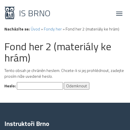
IS BRNO
Toggl
naviga
Nacházíte se:
Úvod
»
Fondy her
»
Fond her 2 (materiály ke hrám)
Fond her 2 (materiály ke
hrám)
Tento obsah je chráněn heslem. Chcete-li si jej prohlédnout, zadejte
prosím níže uvedené heslo.
Heslo:
Instruktoři Brno