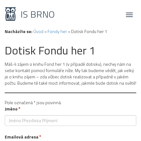
IS BRNO
Toggl
naviga
Nacházíte se:
Úvod
»
Fondy her
»
Dotisk Fondu her 1
Dotisk Fondu her 1
Máš-li zájem o knihu Fond her 1 (v případě dotisku), nechej nám na
sebe kontakt pomocí formuláře níže. My tak budeme vědět, jak velký
je o knihu zájem – zda vůbec dotisk realizovat a případně v jakém
počtu. Budeme tě také moct informovat, jakmile bude dotisk na světě!
Pole označená * jsou povinná.
Jméno
*
Emailová adresa
*