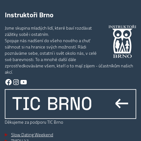
Instruktoři Brno
Jsme skupina mladých lidí, které baví rozdávat
zážitky sobě i ostatním.
Spojuje nás nadšení do všeho nového a chuť
sáhnout si na hranice svých možností. Rádi
poznáváme sebe, ostatní i svět okolo nás, v celé
své barevnosti. To a mnohé další dále
zprostředkováváme všem, kteří o to mají zájem - účastníkům našich
akcí.
Facebook
Instagram
YouTube
Děkujeme za podporu TIC Brno
Slow Dating Weekend
TMOU 27