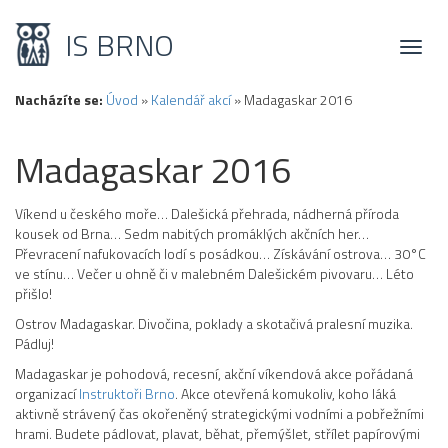
IS BRNO
Toggl
naviga
Nacházíte se:
Úvod
»
Kalendář akcí
»
Madagaskar 2016
Madagaskar 2016
Víkend u českého moře… Dalešická přehrada, nádherná příroda
kousek od Brna… Sedm nabitých promáklých akčních her…
Převracení nafukovacích lodí s posádkou… Získávání ostrova… 30°C
ve stínu… Večer u ohně či v malebném Dalešickém pivovaru… Léto
přišlo!
Ostrov Madagaskar. Divočina, poklady a skotačivá pralesní muzika.
Pádluj!
Madagaskar je pohodová, recesní, akční víkendová akce pořádaná
organizací
Instruktoři Brno
. Akce otevřená komukoliv, koho láká
aktivně strávený čas okořeněný strategickými vodními a pobřežními
hrami. Budete pádlovat, plavat, běhat, přemýšlet, střílet papírovými