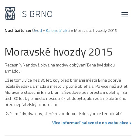
IS BRNO
Toggl
naviga
Nacházíte se:
Úvod
»
Kalendář akcí
»
Moravské hvozdy 2015
Moravské hvozdy 2015
Recesní víkendová bitva na motivy dobývání Brna švédskou
armádou.
Už je tomu více než 30 let, kdy před branami města Brna poprvé
ležela švédská armáda a město urputně obléhala. Po více než 30 let
Moravané statečně Brno brání a Švédové bez přestání obléhají. Za
těch 30 let bylo město nesčetněkrát dobyto, ale i zdárně ubráněno
před nepřátelskými hordami.
Dvě armády, dva dny, které rozhodnou… Kdo vyhraje tentokrát?
Více informací naleznete na webu akce >