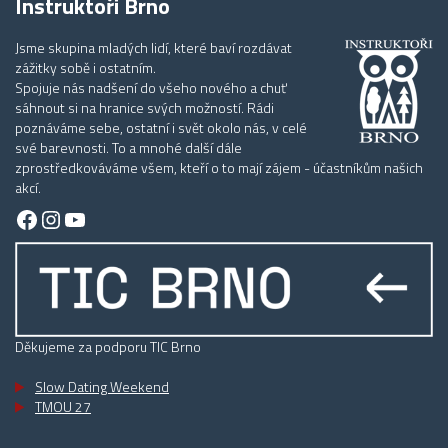
Instruktoři Brno
Jsme skupina mladých lidí, které baví rozdávat
zážitky sobě i ostatním.
Spojuje nás nadšení do všeho nového a chuť
sáhnout si na hranice svých možností. Rádi
poznáváme sebe, ostatní i svět okolo nás, v celé
své barevnosti. To a mnohé další dále
zprostředkováváme všem, kteří o to mají zájem - účastníkům našich
akcí.
Facebook
Instagram
YouTube
Děkujeme za podporu TIC Brno
Slow Dating Weekend
TMOU 27