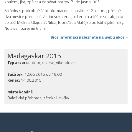
koulemi, jíst, zpívat a dobývat ostrov. Bude jasno, 30°.
Stránky s podrobnějšími informacemi spustíme 12. dubna, přesně
dva měsíce před akcí. Zatím si rezervujte termín a těšte se tak, jako
se těší Miška a Olajda! A Nilda, Blonďák a Matějko od Bůhvíjaké řeky.
No a samozřejmě Glumí.
Více informací naleznete na webu akce >
Madagaskar 2015
Typ akce:
outdoor, recese, víkendovka
Začátek:
12.06.2015 od 19:00
Konec:
14.06.2015
Místo konání:
Dalešická přehrada, zátoka Lavičky