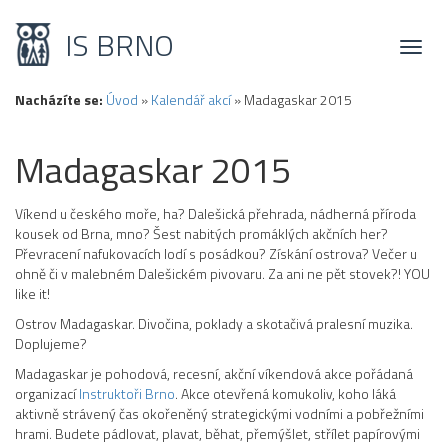
IS BRNO
Toggl
naviga
Nacházíte se:
Úvod
»
Kalendář akcí
»
Madagaskar 2015
Madagaskar 2015
Víkend u českého moře, ha? Dalešická přehrada, nádherná příroda
kousek od Brna, mno? Šest nabitých promáklých akčních her?
Převracení nafukovacích lodí s posádkou? Získání ostrova? Večer u
ohně či v malebném Dalešickém pivovaru. Za ani ne pět stovek?! YOU
like it!
Ostrov Madagaskar. Divočina, poklady a skotačivá pralesní muzika.
Doplujeme?
Madagaskar je pohodová, recesní, akční víkendová akce pořádaná
organizací
Instruktoři Brno
. Akce otevřená komukoliv, koho láká
aktivně strávený čas okořeněný strategickými vodními a pobřežními
hrami. Budete pádlovat, plavat, běhat, přemýšlet, střílet papírovými