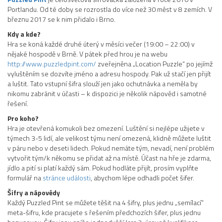
Portlandu. Od té doby se rozrostla do více než 30 měst v 8 zemích. V
březnu 2017 se k nim přidalo i Brno.
Kdy a kde?
Hra se koná každé druhé úterý v měsíci večer (19:00 – 22:00) v
nějaké hospodě v Brně. V pátek před hrou je na webu
http://www.puzzledpint.com/
zveřejněna „Location Puzzle“ po jejímž
vyluštěním se dozvíte jméno a adresu hospody. Pak už stačí jen přijít
a luštit. Tato vstupní šifra slouží jen jako ochutnávka a neměla by
nikomu zabránit v účasti – k dispozici je několik nápověd i samotné
řešení.
Pro koho?
Hra je otevřená komukoli bez omezení. Luštění si nejlépe užijete v
týmech 3-5 lidí, ale velikost týmu není omezená, klidně můžete luštit
v páru nebo v deseti lidech. Pokud nemáte tým, nevadí, není problém
vytvořit tým/k někomu se přidat až na místě. Účast na hře je zdarma,
jídlo a pití si platí každý sám. Pokud hodláte přijít, prosím vyplňte
formulář na
stránce události
, abychom lépe odhadli počet šifer.
Šifry a nápovědy
Každý Puzzled Pint se můžete těšit na 4 šifry, plus jednu „semílací“
meta-šifru, kde pracujete s řešením předchozích šifer, plus jednu