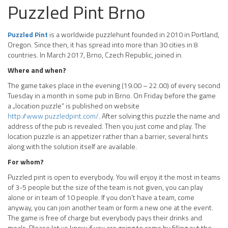
Puzzled Pint Brno
Puzzled Pint
is a worldwide puzzlehunt founded in 2010 in Portland,
Oregon. Since then, it has spread into more than 30 cities in 8
countries. In March 2017, Brno, Czech Republic, joined in.
Where and when?
The game takes place in the evening (19.00 – 22.00) of every second
Tuesday in a month in some pub in Brno. On Friday before the game
a „location puzzle“ is published on website
http://www.puzzledpint.com/
. After solving this puzzle the name and
address of the pub is revealed. Then you just come and play. The
location puzzle is an appetizer rather than a barrier, several hints
along with the solution itself are available.
For whom?
Puzzled pint is open to everybody. You will enjoy it the most in teams
of 3-5 people but the size of the team is not given, you can play
alone or in team of 10 people. If you don’t have a team, come
anyway, you can join another team or form a new one at the event.
The game is free of charge but everybody pays their drinks and
meals. Please let us know if you are going to come by filling out the