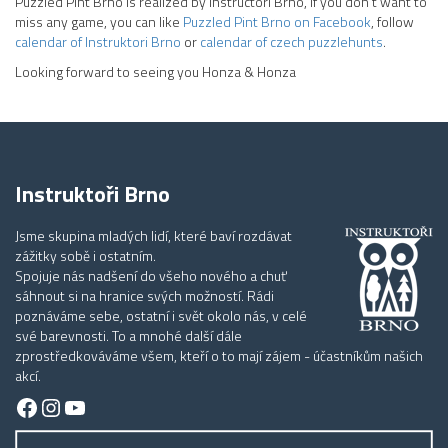
Puzzled Pint Brno is realized by Instructori Brno, if you don’t want to
miss any game, you can like
Puzzled Pint Brno on Facebook
, follow
calendar of Instruktori Brno
or
calendar of czech puzzlehunts
.
Looking forward to seeing you Honza & Honza
Instruktoři Brno
Jsme skupina mladých lidí, které baví rozdávat
zážitky sobě i ostatním.
Spojuje nás nadšení do všeho nového a chuť
sáhnout si na hranice svých možností. Rádi
poznáváme sebe, ostatní i svět okolo nás, v celé
své barevnosti. To a mnohé další dále
zprostředkováváme všem, kteří o to mají zájem - účastníkům našich
akcí.
Facebook
Instagram
YouTube