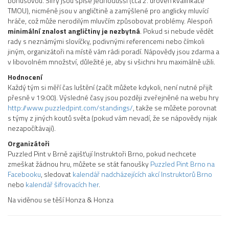
bonusovou. Šifry jsou spíše jednodušší (cca 2. úroveň kvalifikace
TMOU), nicméně jsou v angličtině a zamýšlené pro anglicky mluvící
hráče, což může nerodilým mluvčím způsobovat problémy. Alespoň
minimální znalost angličtiny je nezbytná
. Pokud si nebude vědět
rady s neznámými slovíčky, podivnými referencemi nebo čímkoli
jiným, organizátoři na místě vám rádi poradí. Nápovědy jsou zdarma a
v libovolném množství, důležité je, aby si všichni hru maximálně užili.
Hodnocení
Každý tým si měří čas luštění (začít můžete kdykoli, není nutné přijít
přesně v 19:00). Výsledné časy jsou později zveřejněné na webu hry
http://www.puzzledpint.com/standings/
, takže se můžete porovnat
s týmy z jiných koutů světa (pokud vám nevadí, že se nápovědy nijak
nezapočítávají).
Organizátoři
Puzzled Pint v Brně zajišťují Instruktoři Brno, pokud nechcete
zmeškat žádnou hru, můžete se stát fanoušky
Puzzled Pint Brno na
Facebooku
, sledovat
kalendář nadcházejících akcí Instruktorů Brno
nebo
kalendář šifrovacích her
.
Na viděnou se těší Honza & Honza