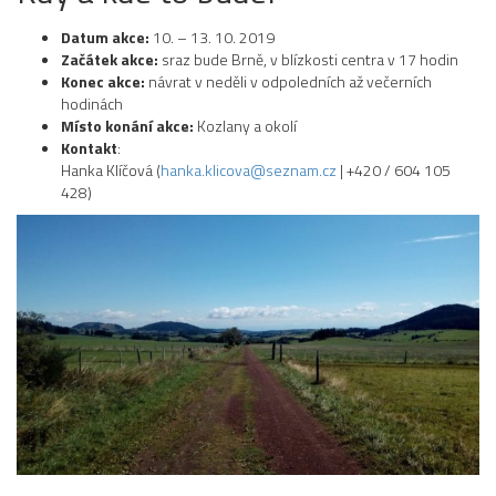
Datum akce:
10. – 13. 10. 2019
Začátek akce:
sraz bude Brně, v blízkosti centra v 17 hodin
Konec akce:
návrat v neděli v odpoledních až večerních
hodinách
Místo konání akce:
Kozlany a okolí
Kontakt
:
Hanka Klíčová (
hanka.klicova@seznam.cz
| +420 / 604 105
428)