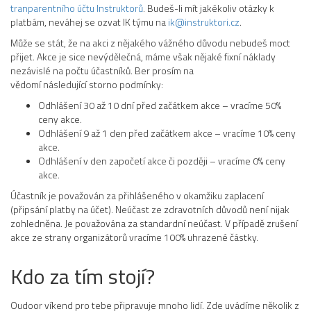
tranparentního účtu Instruktorů
. Budeš-li mít jakékoliv otázky k
platbám, neváhej se ozvat IK týmu na
ik@instruktori.cz
.
Může se stát, že na akci z nějakého vážného důvodu nebudeš moct
přijet. Akce je sice nevýdělečná, máme však nějaké fixní náklady
nezávislé na počtu účastníků. Ber prosím na
vědomí následující storno podmínky:
Odhlášení 30 až 10 dní před začátkem akce – vracíme 50%
ceny akce.
Odhlášení 9 až 1 den před začátkem akce – vracíme 10% ceny
akce.
Odhlášení v den započetí akce či později – vracíme 0% ceny
akce.
Účastník je považován za přihlášeného v okamžiku zaplacení
(připsání platby na účet). Neúčast ze zdravotních důvodů není nijak
zohledněna. Je považována za standardní neúčast. V případě zrušení
akce ze strany organizátorů vracíme 100% uhrazené částky.
Kdo za tím stojí?
Oudoor víkend pro tebe připravuje mnoho lidí. Zde uvádíme několik z