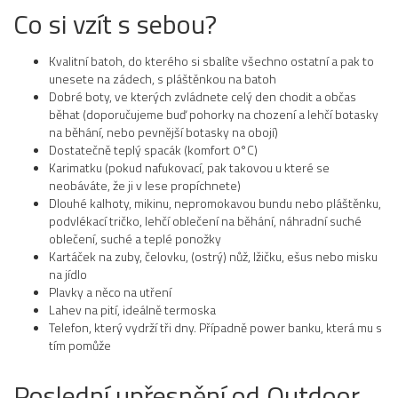
Co si vzít s sebou?
Kvalitní batoh, do kterého si sbalíte všechno ostatní a pak to
unesete na zádech, s pláštěnkou na batoh
Dobré boty, ve kterých zvládnete celý den chodit a občas
běhat (doporučujeme buď pohorky na chození a lehčí botasky
na běhání, nebo pevnější botasky na obojí)
Dostatečně teplý spacák (komfort 0°C)
Karimatku (pokud nafukovací, pak takovou u které se
neobáváte, že ji v lese propíchnete)
Dlouhé kalhoty, mikinu, nepromokavou bundu nebo pláštěnku,
podvlékací tričko, lehčí oblečení na běhání, náhradní suché
oblečení, suché a teplé ponožky
Kartáček na zuby, čelovku, (ostrý) nůž, lžičku, ešus nebo misku
na jídlo
Plavky a něco na utření
Lahev na pití, ideálně termoska
Telefon, který vydrží tři dny. Případně power banku, která mu s
tím pomůže
Poslední upřesnění od Outdoor