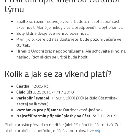
týmu
Sbalte se rozumně. Svoje věci si budete muset aspoň část
akce nosit. Méně je někdy více a předpověď má být příznivá.
Boty klidně dvoje. Ale není to povinnost.
První jídlo, které od nás dostanete, bude pozdní večeře ve
čtvrtek.
Hrnek z Úvodní brát nedoporučujeme. Ale schovejte si ho, na
následujících akcích se určitě bude hodit.
Kolik a jak se za víkend platí?
Částka:
1200,- Kč
Číslo účtu:
2500167471 / 2010
Variabilní symbol:
1190150XXX (XXX je číslo účastníka-
zeptej se IK týmu)
Poznámka pro příjemce:
Outdoor <tvé-jméno>
Nejzažší termín připsání platby na účet IS:
3.10. 2019
Platbu prosím převeď co nejdříve (ulehčíš nám tím účetnictví). Zda
platba proběhla v pořádku, můžeš zkontrolovat ve
výpisu z