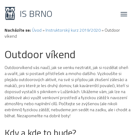
IS BRNO
Toggl
naviga
Nacházíte se:
Úvod
»
Instruktorský kurz 2019/2020
»
Outdoor
víkend
Outdoor víkend
Outdoorvíkend vás naučí, jak se venku neztratit, jak si rozdělat oheň
a uvařit, jak si postavit přístřešek a mnoho dalšího. Vyzkoušíte si
plejádu outdoorových aktivit, na své si přijdou jak zkušení zálesáci a
makáči, pro které je les druhý domov, tak kavárenští povaleči, kteří si
doposud vystačili s piknikem v Lužánkách. Ukážeme vám, jak lze na
zážitkové akci využít venkovní prostředí a fyzickou zátěž k navození
atmosféry nebo naplnění cílů. Počítejte se zvýšenou (ale nikoli
extrémní) fyzickou zátěží, nebudeme jen sedět na zadku, ale i chodit a
běhat. Nezapomeňte na dobré boty!
Kdy a kde to bude?