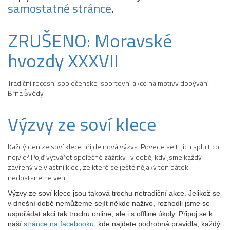
samostatné stránce
.
ZRUŠENO: Moravské
hvozdy XXXVII
Tradiční recesní společensko-sportovní akce na motivy dobývání
Brna Švédy.
Výzvy ze soví klece
Každý den ze soví klece přijde nová výzva. Povede se ti jich splnit co
nejvíc?
Pojď vytvářet společné zážitky i v době, kdy jsme každý
zavřený ve vlastní kleci, ze které se ještě nějaký ten pátek
nedostaneme ven.
Výzvy ze soví klece jsou taková trochu netradiční akce. Jelikož se
v dnešní době nemůžeme sejít někde naživo, rozhodli jsme se
uspořádat akci tak trochu online, ale i s offline úkoly. Připoj se k
naší
stránce na facebooku
, kde najdete podrobná pravidla, každý