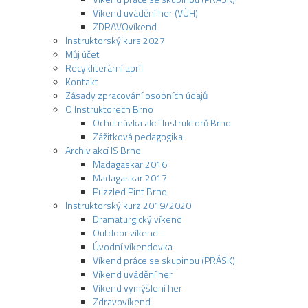
Víkend uvádění her (VÚH)
ZDRAVOvíkend
Instruktorský kurs 2027
Můj účet
Recykliterární apríl
Kontakt
Zásady zpracování osobních údajů
O Instruktorech Brno
Ochutnávka akcí Instruktorů Brno
Zážitková pedagogika
Archiv akcí IS Brno
Madagaskar 2016
Madagaskar 2017
Puzzled Pint Brno
Instruktorský kurz 2019/2020
Dramaturgický víkend
Outdoor víkend
Úvodní víkendovka
Víkend práce se skupinou (PRÁSK)
Víkend uvádění her
Víkend vymýšlení her
Zdravovíkend