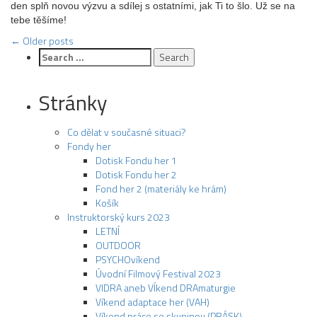
den splň novou výzvu a sdílej s ostatními, jak Ti to šlo. Už se na
tebe těšíme!
Post
←
Older posts
Search
navigation
for:
Stránky
Co dělat v současné situaci?
Fondy her
Dotisk Fondu her 1
Dotisk Fondu her 2
Fond her 2 (materiály ke hrám)
Košík
Instruktorský kurs 2023
LETNÍ
OUTDOOR
PSYCHOvíkend
Úvodní Filmový Festival 2023
VIDRA aneb VÍkend DRAmaturgie
Víkend adaptace her (VAH)
Víkend práce se skupinou (PRÁSK)