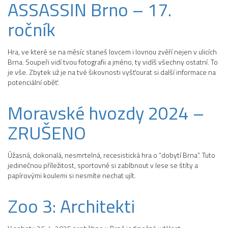
ASSASSIN Brno – 17.
ročník
Hra, ve které se na měsíc staneš lovcem i lovnou zvěří nejen v ulicích
Brna. Soupeři vidí tvou fotografii a jméno, ty vidíš všechny ostatní. To
je vše. Zbytek už je na tvé šikovnosti vyšťourat si další informace na
potenciální oběť.
Moravské hvozdy 2024 –
ZRUŠENO
Úžasná, dokonalá, nesmrtelná, recesistická hra o “dobytí Brna”. Tuto
jedinečnou příležitost, sportovně si zablbnout v lese se štíty a
papírovými koulemi si nesmíte nechat ujít.
Zoo 3: Architekti