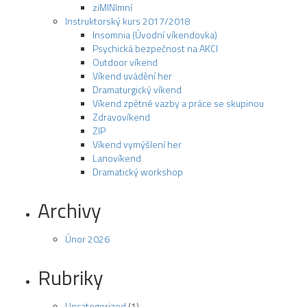
ziMINImní
Instruktorský kurs 2017/2018
Insomnia (Úvodní víkendovka)
Psychická bezpečnost na AKCI
Outdoor víkend
Víkend uvádění her
Dramaturgický víkend
Víkend zpětné vazby a práce se skupinou
Zdravovíkend
ZIP
Víkend vymýšlení her
Lanovíkend
Dramatický workshop
Archivy
Únor 2026
Rubriky
Uncategorized
(1)