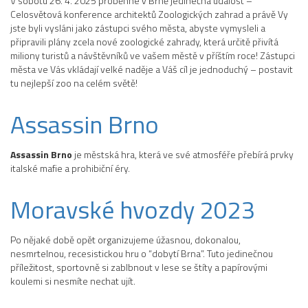
V sobotu 26. 4. 2025 proběhne v Brně jedinečná událost –
Celosvětová konference architektů Zoologických zahrad a právě Vy
jste byli vysláni jako zástupci svého města, abyste vymysleli a
připravili plány zcela nové zoologické zahrady, která určitě přivítá
miliony turistů a návštěvníků ve vašem městě v příštím roce! Zástupci
města ve Vás vkládají velké naděje a Váš cíl je jednoduchý – postavit
tu nejlepší zoo na celém světě!
Assassin Brno
Assassin Brno
je městská hra, která ve své atmosféře přebírá prvky
italské mafie a prohibiční éry.
Moravské hvozdy 2023
Po nějaké době opět organizujeme úžasnou, dokonalou,
nesmrtelnou, recesistickou hru o “dobytí Brna”. Tuto jedinečnou
příležitost, sportovně si zablbnout v lese se štíty a papírovými
koulemi si nesmíte nechat ujít.