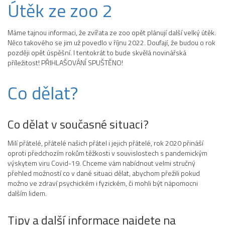
Útěk ze zoo 2
Máme tajnou informaci, že zvířata ze zoo opět plánují další velký útěk.
Něco takového se jim už povedlo v říjnu 2022. Doufají, že budou o rok
později opět úspěšní. I tentokrát to bude skvělá novinářská
příležitost! PŘIHLAŠOVÁNÍ SPUŠTĚNO!
Co dělat?
Co dělat v současné situaci?
Milí přátelé, přátelé našich přátel i jejich přátelé, rok 2020 přináší
oproti předchozím rokům těžkosti v souvislostech s pandemickým
výskytem viru Covid-19. Chceme vám nabídnout velmi stručný
přehled možností co v dané situaci dělat, abychom přežili pokud
možno ve zdraví psychickém i fyzickém, či mohli být nápomocni
dalším lidem.
Tipy a další informace najdete na