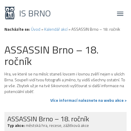
IS BRNO
Toggl
naviga
Nacházíte se:
Úvod
»
Kalendář akcí
»
ASSASSIN Brno – 18. ročník
ASSASSIN Brno – 18.
ročník
Hra, ve které se na měsíc staneš lovcem i lovnou zvěří nejen v ulicích
Brna. Soupeři vidí tvou fotografii a jméno, ty vidíš všechny ostatní. To
je vše. Zbytek už je na tvé šikovnosti vyšťourat si další informace na
potenciální oběť.
Více informací naleznete na webu akce >
ASSASSIN Brno – 18. ročník
Typ akce:
městská hra, recese, zážitková akce