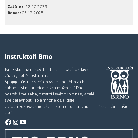
Začátek:
22.10.2025
Konec:
05.12.2025
Instruktoři Brno
Jsme skupina mladých lidí, které baví rozdávat
zážitky sobě i ostatním.
Spojuje nás nadšení do všeho nového a chuť
sáhnout si na hranice svých možností. Rádi
poznáváme sebe, ostatní i svět okolo nás, v celé
své barevnosti. To a mnohé další dále
zprostředkováváme všem, kteří o to mají zájem - účastníkům našich
akcí.
Facebook
Instagram
YouTube