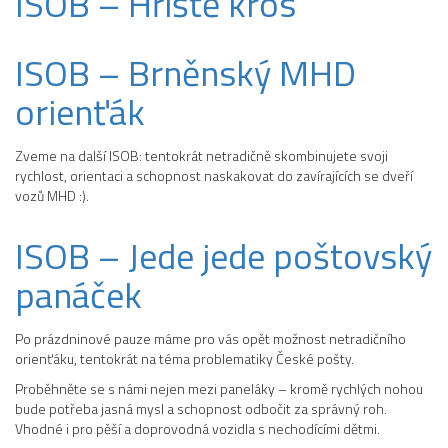
ISOB – Hřiště kros
ISOB – Brněnský MHD
orienťák
Zveme na další ISOB: tentokrát netradičně skombinujete svoji
rychlost, orientaci a schopnost naskakovat do zavírajících se dveří
vozů MHD :).
ISOB – Jede jede poštovský
panáček
Po prázdninové pauze máme pro vás opět možnost netradičního
orienťáku, tentokrát na téma problematiky České pošty.
Proběhněte se s námi nejen mezi paneláky – kromě rychlých nohou
bude potřeba jasná mysl a schopnost odbočit za správný roh.
Vhodné i pro pěší a doprovodná vozidla s nechodícími dětmi.