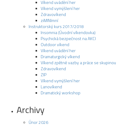
Víkend uvádění her
Víkend vymýšlení her
Zdravovíkend
ziMINImní
Instruktorský kurs 2017/2018
Insomnia (Úvodní víkendovka)
Psychická bezpečnost na AKCI
Outdoor víkend
Víkend uvádění her
Dramaturgický víkend
Víkend zpětné vazby a práce se skupinou
Zdravovíkend
ZIP
Víkend vymýšlení her
Lanovíkend
Dramatický workshop
Archivy
Únor 2026