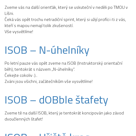
Zveme vás na další orienťák, který se uskuteční v neděli po TMOU v
Líšni.
Čeká vás opět trochu netradiční sprint, který si užijí profíci i ti z vás,
kteří s mapou nemají tolik zkušeností.
Vše vysvětlíme!
ISOB – N-úhelníky
Po letní pauze vás opět zveme na ISOB (Instruktorský orientační
běh), tentokrát s názvem „N-úhelníky“.
Čekejte cokoliv :)..
Zváni jsou všichni, začátečníkům vše vysvětlíme!
ISOB – dOBble štafety
Zveme tě na další ISOB, který je tentokrát koncipován jako závod
dvoučlenných štafet!