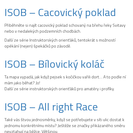
ISOB – Cacovický poklad
Přiběhněte si najít cacovický poklad schovaný na břehu řeky Svitavy
nebo v nedalekých podzemních chodbách.
Další ze série Instruktorských orienťáků, tentokrát s možností
opékání (nejen) špekáčků po závodě.
ISOB – Bílovický koláč
Ta mapa vypadá, jak když pejsek s kočičkou vařili dort… A to podle ní
mám jako běhat? Jo!
Další ze série instruktorských orienťáků pro amatéry i profíky.
ISOB – All right Race
Také vás štvou jednosměrky, když se potřebujete v síti ulic dostat k
jednomu konkrétnímu místu? Ještěže se značky přikázaného směru
nevztahují na běžce. Většinou.