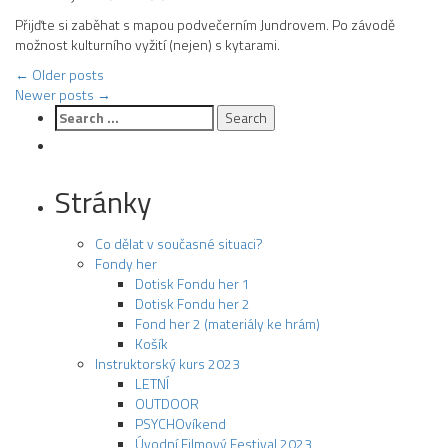
Přijďte si zaběhat s mapou podvečerním Jundrovem. Po závodě
možnost kulturního vyžití (nejen) s kytarami.
Post
←
Older posts
Newer posts
→
navigation
Search
for:
Stránky
Co dělat v současné situaci?
Fondy her
Dotisk Fondu her 1
Dotisk Fondu her 2
Fond her 2 (materiály ke hrám)
Košík
Instruktorský kurs 2023
LETNÍ
OUTDOOR
PSYCHOvíkend
Úvodní Filmový Festival 2023