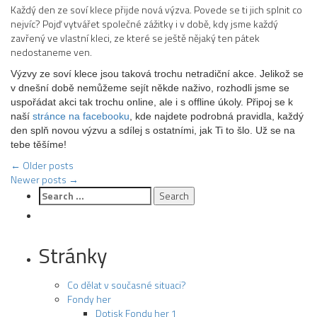
Každý den ze soví klece přijde nová výzva. Povede se ti jich splnit co
nejvíc?
Pojď vytvářet společné zážitky i v době, kdy jsme každý
zavřený ve vlastní kleci, ze které se ještě nějaký ten pátek
nedostaneme ven.
Výzvy ze soví klece jsou taková trochu netradiční akce. Jelikož se
v dnešní době nemůžeme sejít někde naživo, rozhodli jsme se
uspořádat akci tak trochu online, ale i s offline úkoly. Připoj se k
naší
stránce na facebooku
, kde najdete podrobná pravidla, každý
den splň novou výzvu a sdílej s ostatními, jak Ti to šlo. Už se na
tebe těšíme!
Post
←
Older posts
Newer posts
→
navigation
Search
for:
Stránky
Co dělat v současné situaci?
Fondy her
Dotisk Fondu her 1