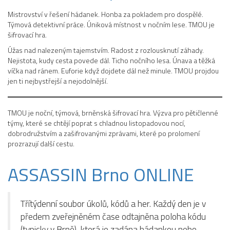
Mistrovství v řešení hádanek. Honba za pokladem pro dospělé.
Týmová detektivní práce. Úniková místnost v nočním lese. TMOU je
šifrovací hra.
Úžas nad nalezeným tajemstvím. Radost z rozlousknutí záhady.
Nejistota, kudy cesta povede dál. Ticho nočního lesa. Únava a těžká
víčka nad ránem. Euforie když dojdete dál než minule. TMOU projdou
jen ti nejbystřejší a nejodolnější.
TMOU je noční, týmová, brněnská šifrovací hra. Výzva pro pětičlenné
týmy, které se chtějí poprat s chladnou listopadovou nocí,
dobrodružstvím a zašifrovanými zprávami, které po prolomení
prozrazují další cestu.
ASSASSIN Brno ONLINE
Třítýdenní soubor úkolů, kódů a her. Každý den je v
předem zveřejněném čase odtajněna poloha kódu
(typicky v Brně), která je zadána hádankou nebo