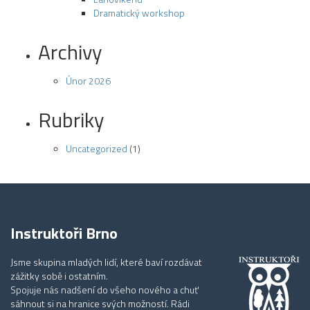
Dramatický workshop
Archivy
Únor 2026
Rubriky
Uncategorized
(1)
Instruktoři Brno
Jsme skupina mladých lidí, které baví rozdávat
zážitky sobě i ostatním.
Spojuje nás nadšení do všeho nového a chuť
sáhnout si na hranice svých možností. Rádi