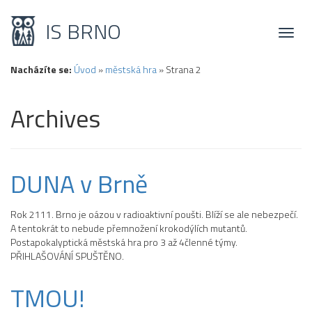
IS BRNO
Toggl
naviga
Nacházíte se:
Úvod
»
městská hra
»
Strana 2
Archives
DUNA v Brně
Rok 2111. Brno je oázou v radioaktivní poušti. Blíží se ale nebezpečí.
A tentokrát to nebude přemnožení krokodýlích mutantů.
Postapokalyptická městská hra pro 3 až 4členné týmy.
PŘIHLAŠOVÁNÍ SPUŠTĚNO.
TMOU!