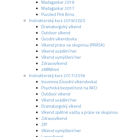
Madagaskar 2016
Madagaskar 2017
Puzzled Pint Brno
Instruktorský kurz 2019/2020
Dramaturgický víkend
Outdoor víkend
Úvodní víkendovka
Víkend práce se skupinou (PRÁSK)
Víkend uvádění her
Víkend vymýšlení her
Zdravovíkend
ziMINImní
Instruktorský kurs 2017/2018
Insomnia (Úvodní víkendovka)
Psychická bezpečnost na AKCI
Outdoor víkend
Víkend uvádění her
Dramaturgický víkend
Víkend zpětné vazby a práce se skupinou
Zdravovíkend
ZIP
Víkend vymýšlení her
Lanovíkend