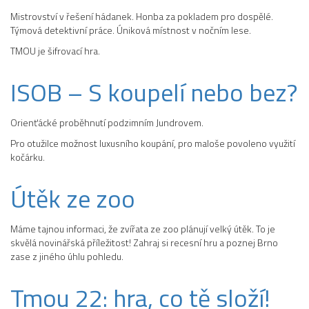
Mistrovství v řešení hádanek. Honba za pokladem pro dospělé.
Týmová detektivní práce. Úniková místnost v nočním lese.
TMOU je šifrovací hra.
ISOB – S koupelí nebo bez?
Orienťácké proběhnutí podzimním Jundrovem.
Pro otužilce možnost luxusního koupání, pro maloše povoleno využití
kočárku.
Útěk ze zoo
Máme tajnou informaci, že zvířata ze zoo plánují velký útěk. To je
skvělá novinářská příležitost! Zahraj si recesní hru a poznej Brno
zase z jiného úhlu pohledu.
Tmou 22: hra, co tě složí!