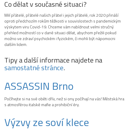
Co dělat v současné situaci?
Milí přátelé, přátelé našich přátel i jejich přátelé, rok 2020 přináší
oproti předchozím rokům těžkosti v souvislostech s pandemickým
výskytem viru Covid-19. Chceme vám nabídnout velmi stručný
přehled možností co v dané situaci dělat, abychom přežili pokud
možno ve zdraví psychickém i fyzickém, či mohli být nápomocni
dalším lidem.
Tipy a další informace najdete na
samostatné stránce
.
ASSASSIN Brno
Počíhejte si na své oběti dřív, než si ony počíhají na vás! Městská hra
s atmosférou italské mafie a prohibiční éry.
Výzvy ze soví klece