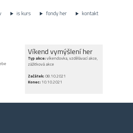
v
is kurs
fondy her
kontakt
Víkend vymýšlení her
Typ akce:
víkendovka, vzdělávací akce,
tebe
zážitková akce
Začátek:
08.10.2021
Konec:
10.10.2021