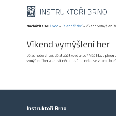
INSTRUKTOŘI BRNO
Nacházíte se:
Úvod
»
Kalendář akcí
»
Víkend vymýšlení h
Víkend vymýšlení her
Děláš nebo chceš dělat zážitkové akce? Máš hlavu plnou té
vymýšlení her a aktivit něco nového, nebo se v tom chce
Instruktoři Brno