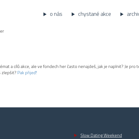
o nás
chystané akce
archi
er
mat a cílů akce, ale ve fondech her často nenajdeš, jak je naplnit? Je pro 
š zlepšit?
Pak přijeď!
Slow Dating Weekend