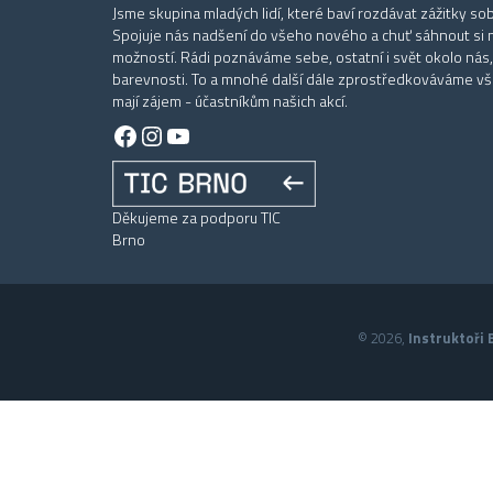
Jsme skupina mladých lidí, které baví rozdávat zážitky sob
Spojuje nás nadšení do všeho nového a chuť sáhnout si 
možností. Rádi poznáváme sebe, ostatní i svět okolo nás,
barevnosti. To a mnohé další dále zprostředkováváme vše
mají zájem - účastníkům našich akcí.
Facebook
Instagram
YouTube
Děkujeme za podporu TIC
Brno
© 2026,
Instruktoři B