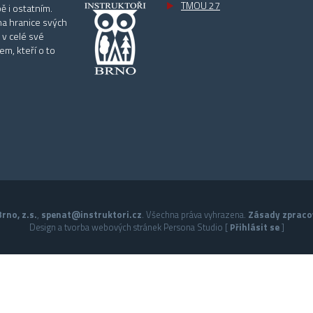
TMOU 27
ě i ostatním.
na hranice svých
 v celé své
m, kteří o to
rno, z.s.
,
spenat@instruktori.cz
. Všechna práva vyhrazena.
Zásady zpraco
Design a tvorba webových stránek Persona Studio [
Přihlásit se
]