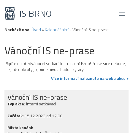
IS BRNO
Toggl
naviga
Nacházíte se:
Úvod
»
Kalendář akcí
»
Vánoční IS ne-prase
Vánoční IS ne-prase
Přijďte na předvánoční setkání Instruktorů Brno! Prase sice nebude,
ale jiné dobroty jo, bude pivo a budou kytary.
Více informací naleznete na webu akce >
Vánoční IS ne-prase
Typ akce:
interní setkávací
Začátek:
15.12.2023 od 17:00
Místo konání: