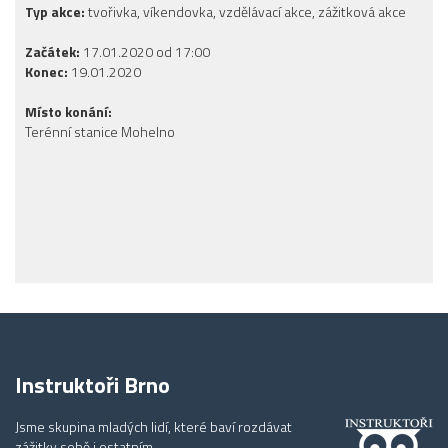
Typ akce:
tvořivka, víkendovka, vzdělávací akce, zážitková akce
Začátek:
17.01.2020 od 17:00
Konec:
19.01.2020
Místo konání:
Terénní stanice Mohelno
Instruktoři Brno
Jsme skupina mladých lidí, které baví rozdávat
zážitky sobě i ostatním.