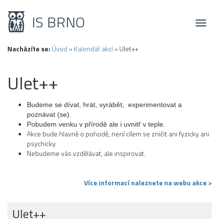
IS BRNO
Toggl
naviga
Nacházíte se:
Úvod
»
Kalendář akcí
»
Ulet++
Ulet++
Budeme se dívat, hrát, vyrábět, experimentovat a
poznávat (se).
Pobudem venku v přírodě ale i uvnitř v teple.
Akce bude hlavně o pohodě, není cílem se zničit ani fyzicky ani
psychicky.
Nebudeme vás vzdělávat, ale inspirovat.
Více informací naleznete na webu akce >
Ulet++