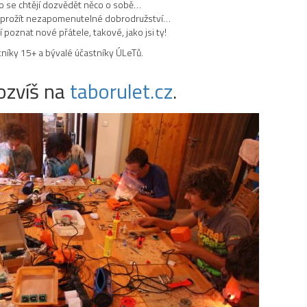
co se chtějí dozvědět něco o sobě…
jí prožít nezapomenutelné dobrodružství…
jí poznat nové přátele, takové, jako jsi ty!
tníky 15+ a bývalé účastníky ÚLeTů.
ozvíš na
taborulet.cz
.