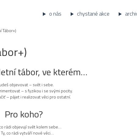
o nás
chystané akce
archi
í Tábor+)
ábor+)
letní tábor, ve kterém…
deš objevovat – svět i sebe.
mentovat – s fyzikou i se svými pocity.
iť – pájet i realizovat věci pro ostatní.
Pro koho?
 co rádi objevují svět kolem sebe…
 Ty, co rádi vytváří nové věci…