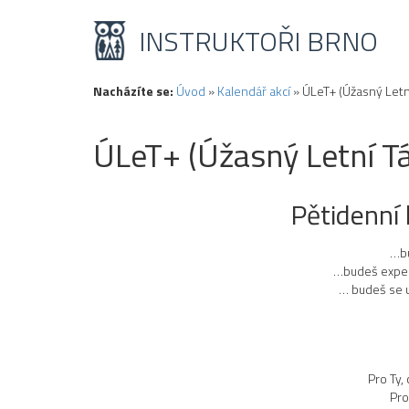
INSTRUKTOŘI BRNO
Nacházíte se:
Úvod
»
Kalendář akcí
»
ÚLeT+ (Úžasný Letn
ÚLeT+ (Úžasný Letní T
Pětidenní 
…bu
…budeš experi
… budeš se uč
Pro Ty,
Pro