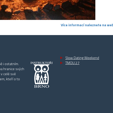
Více informací naleznete na web
Slow Dating Weekend
TMOU 27
ě i ostatním.
na hranice svých
 v celé své
m, kteří o to