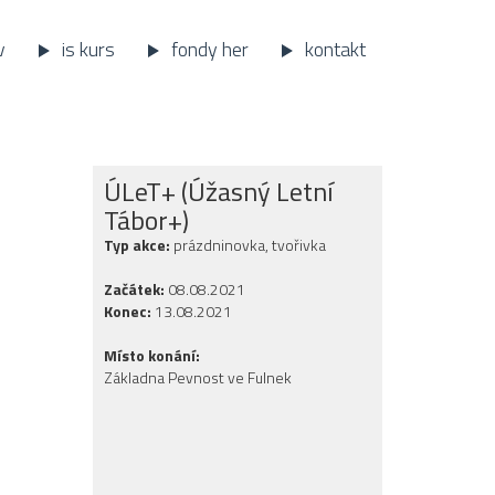
v
is kurs
fondy her
kontakt
ÚLeT+ (Úžasný Letní
Tábor+)
Typ akce:
prázdninovka, tvořivka
Začátek:
08.08.2021
Konec:
13.08.2021
Místo konání:
Základna Pevnost ve Fulnek