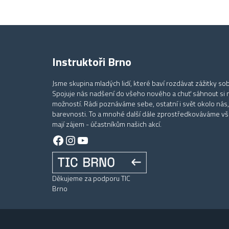
Instruktoři Brno
Jsme skupina mladých lidí, které baví rozdávat zážitky sob
Spojuje nás nadšení do všeho nového a chuť sáhnout si 
možností. Rádi poznáváme sebe, ostatní i svět okolo nás,
barevnosti. To a mnohé další dále zprostředkováváme vše
mají zájem - účastníkům našich akcí.
Facebook
Instagram
YouTube
Děkujeme za podporu TIC
Brno