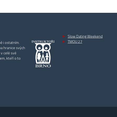
Slow Dating Weekend
TMOU 27
ě i ostatním.
na hranice svých
 v celé své
m, kteří o to