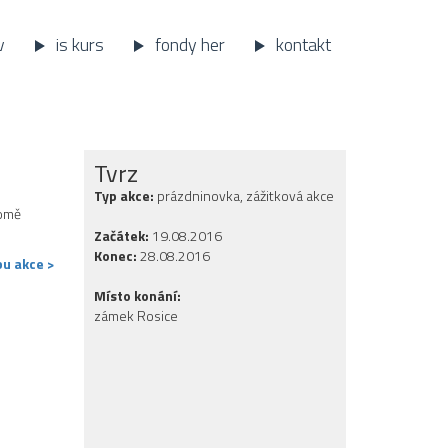
v
is kurs
fondy her
kontakt
Tvrz
Typ akce:
prázdninovka, zážitková akce
romě
Začátek:
19.08.2016
Konec:
28.08.2016
u akce >
Místo konání:
zámek Rosice