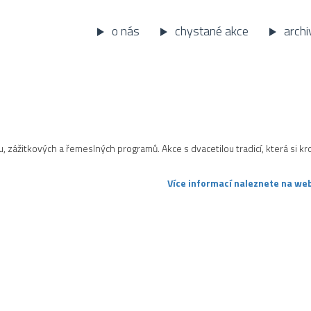
o nás
chystané akce
archi
 zážitkových a řemeslných programů. Akce s dvacetilou tradicí, která si k
Více informací naleznete na web