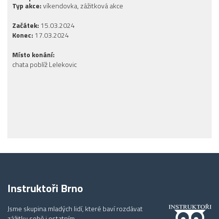
Typ akce:
víkendovka, zážitková akce
Začátek:
15.03.2024
Konec:
17.03.2024
Místo konání:
chata poblíž Lelekovic
Instruktoři Brno
Jsme skupina mladých lidí, které baví rozdávat
zážitky sobě i ostatním.