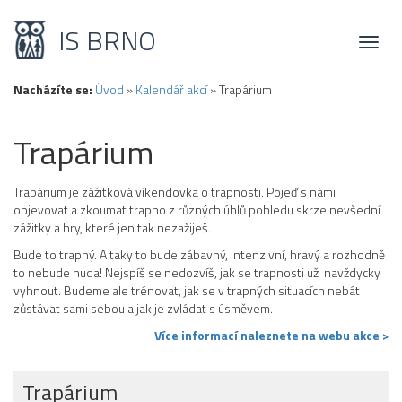
IS BRNO
Toggl
naviga
Nacházíte se:
Úvod
»
Kalendář akcí
»
Trapárium
Trapárium
Trapárium je zážitková víkendovka o trapnosti. Pojeď s námi
objevovat a zkoumat trapno z různých úhlů pohledu skrze nevšední
zážitky a hry, které jen tak nezažiješ.
Bude to trapný. A taky to bude zábavný, intenzivní, hravý a rozhodně
to nebude nuda! Nejspíš se nedozvíš, jak se trapnosti už navždycky
vyhnout. Budeme ale trénovat, jak se v trapných situacích nebát
zůstávat sami sebou a jak je zvládat s úsměvem.
Více informací naleznete na webu akce >
Trapárium