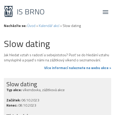
IS BRNO
Toggl
naviga
Nacházíte se:
Úvod
»
Kalendář akcí
»
Slow dating
Slow dating
Jak hledat vztah s radostí a sebejistotou? Pusť se do hledání vztahu
smysluplně a pojeď s námi na zážitkový víkend o seznamování.
Více informací naleznete na webu akce >
Slow dating
Typ akce:
víkendovka, zážitková akce
Začátek:
06.10.2023
Konec:
08.10.2023