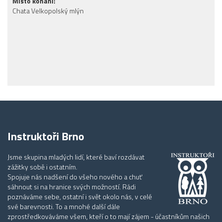
Místo konání:
Chata Velkopolský mlýn
Instruktoři Brno
Jsme skupina mladých lidí, které baví rozdávat
zážitky sobě i ostatním.
Spojuje nás nadšení do všeho nového a chuť
sáhnout si na hranice svých možností. Rádi
poznáváme sebe, ostatní i svět okolo nás, v celé
své barevnosti. To a mnohé další dále
zprostředkováváme všem, kteří o to mají zájem - účastníkům našich