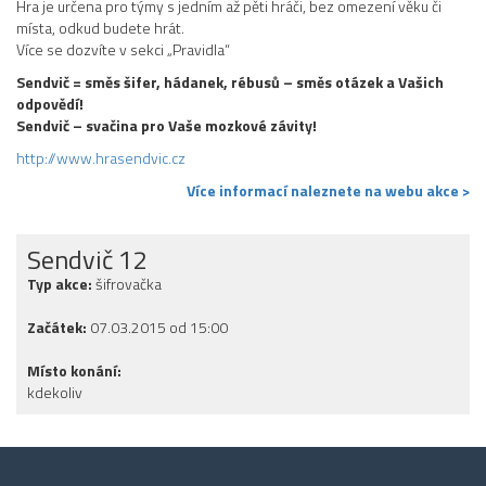
Hra je určena pro týmy s jedním až pěti hráči, bez omezení věku či
místa, odkud budete hrát.
Více se dozvíte v sekci „Pravidla“
Sendvič = směs šifer, hádanek, rébusů – směs otázek a Vašich
odpovědí!
Sendvič – svačina pro Vaše mozkové závity!
http://www.hrasendvic.cz
Více informací naleznete na webu akce >
Sendvič 12
Typ akce:
šifrovačka
Začátek:
07.03.2015 od 15:00
Místo konání:
kdekoliv