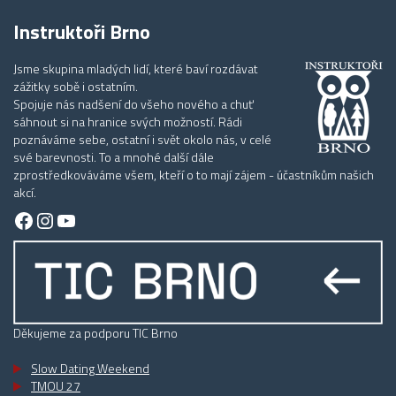
Instruktoři Brno
Jsme skupina mladých lidí, které baví rozdávat
zážitky sobě i ostatním.
Spojuje nás nadšení do všeho nového a chuť
sáhnout si na hranice svých možností. Rádi
poznáváme sebe, ostatní i svět okolo nás, v celé
své barevnosti. To a mnohé další dále
zprostředkováváme všem, kteří o to mají zájem - účastníkům našich
akcí.
Facebook
Instagram
YouTube
Děkujeme za podporu TIC Brno
Slow Dating Weekend
TMOU 27