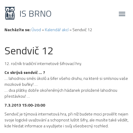
IS BRNO
Toggl
naviga
Nacházíte se:
Úvod
»
Kalendář akcí
»
Sendvič 12
Sendvič 12
12. ročník tradiční internetové šifrovací hry.
Co skrývá sendvič … ?
… lahodnou směs úkolů a šifer všeho druhu, na které si smlsnou vaše
mozkové buňky! …
… dva plátky dobře okořeněných hádanek proložené lahodnou
přestávkou! …
7.3.2013 15:00-20:00
Sendvič je týmová internetová hra, při níž budete moci prověřit nejen
svoje logické uvažování a schopnost luštit šifry, ale musíte také vědět,
kde hledat informace a využijete i svůj všeobecný rozhled.