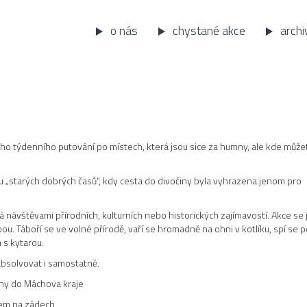
o nás
chystané akce
archi
ho týdenního putování po místech, která jsou sice za humny, ale kde můžet
hu „starých dobrých časů“, kdy cesta do divočiny byla vyhrazena jenom pro
návštěvami přírodních, kulturních nebo historických zajímavostí. Akce se 
 Táboří se ve volné přírodě, vaří se hromadně na ohni v kotlíku, spí se 
s kytarou.
 absolvovat i samostatně.
činy do Máchova kraje
glem na zádech