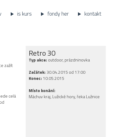
v
is kurs
fondy her
kontakt
Retro 30
Typ akce:
outdoor, prázdninovka
e zažít
Začátek:
30.04.2015 od 17:00
Konec:
10.05.2015
Místo konání:
jede celá
Máchuv kraj, Lužické hory, řeka Lužnice
pod