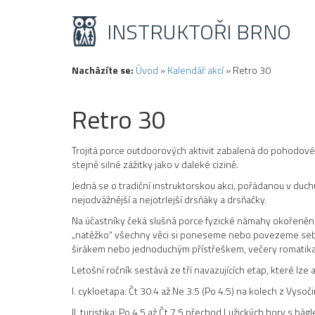
INSTRUKTOŘI BRNO
Nacházíte se:
Úvod
»
Kalendář akcí
»
Retro 30
Retro 30
Trojitá porce outdoorových aktivit zabalená do pohodové
stejně silné zážitky jako v daleké cizině.
Jedná se o tradiční instruktorskou akci, pořádanou v duc
nejodvážnější a nejotrlejší drsňáky a drsňačky.
Na účastníky čeká slušná porce fyzické námahy okořeněná 
„natěžko“ všechny věci si poneseme nebo povezeme sebou.
širákem nebo jednoduchým přístřeškem, večery romatika 
Letošní ročník sestává ze tří navazujících etap, které lze
I. cykloetapa: Čt 30.4 až Ne 3.5 (Po 4.5) na kolech z Vyso
II. turistika: Po 4.5 až Čt 7.5 přechod Lužických hory s bá