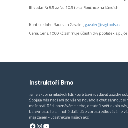
III. voda: Pá 8.5 až Ne 10.5 řeka Ploučnice na kánoích
Kontakt: John Radovan Gavalec,
gavalec@ragtools.cz
Cena: Cena 1000 Kč zahrnuje účastnický poplatek a pujčení 
Instruktoři Brno
Jsme skupina mladých lidí, které baví rozdávat zážitky sob
Spojuje nás nadšení do všeho nového a chuť sáhnout si 
možností. Rádi poznáváme sebe, ostatní i svět okolo nás,
barevnosti. To a mnohé další dále zprostředkováváme vše
mají zájem - účastníkům našich akcí.
Facebook
Instagram
YouTube