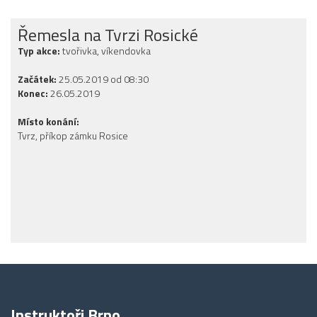
Řemesla na Tvrzi Rosické
Typ akce:
tvořivka, víkendovka
Začátek:
25.05.2019 od 08:30
Konec:
26.05.2019
Místo konání:
Tvrz, příkop zámku Rosice
Instruktoři Brno