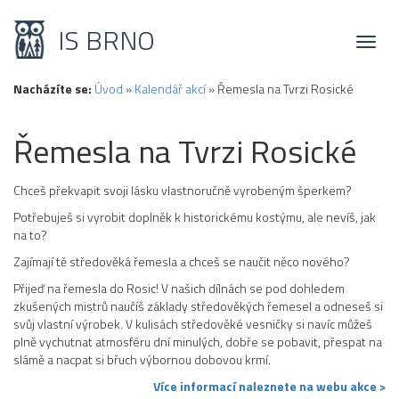
IS BRNO
Toggl
naviga
Nacházíte se:
Úvod
»
Kalendář akcí
»
Řemesla na Tvrzi Rosické
Řemesla na Tvrzi Rosické
Chceš překvapit svoji lásku vlastnoručně vyrobeným šperkem?
Potřebuješ si vyrobit doplněk k historickému kostýmu, ale nevíš, jak
na to?
Zajímají tě středověká řemesla a chceš se naučit něco nového?
Přijeď na řemesla do Rosic! V našich dílnách se pod dohledem
zkušených mistrů naučíš základy středověkých řemesel a odneseš si
svůj vlastní výrobek. V kulisách středověké vesničky si navíc můžeš
plně vychutnat atmosféru dní minulých, dobře se pobavit, přespat na
slámě a nacpat si břuch výbornou dobovou krmí.
Více informací naleznete na webu akce >