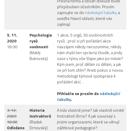
Přesná forma a obsah diskuze bude
přizpůsoben účastníkům. Prosím
zapisujte se do
následující tabulky
a
uveďte hlavní oblasti, které vás
zajímají
.
5. 11.
Psychologie
1 akce, 5 orgů, 30 osobnostních
2020
rysů
rysů…proč si při pořádání akce
18:00
osobnosti
navzájem někdy nerozumíme, někdy
(Matěj
nám chybí ten správný člověk, a jindy
Bukovský)
zase v týmu vše šlape jako po másle?
Kým jsem, proč dělám co dělám, a jak
se při tom cítím? Aneb pokus o novou
metodologii týmové spolupráce k
pořádání akcí…
Přihlašte se prosím do
následující
tabulky
.
3. 12.
Historie
A kdo vlastně jsme? Jak vlastně vznikli
2020
Instruktorů
Instruktoři Brno? A jak souvisejí s
18:00
(Radek
jinými organizacemi, které se věnují
Odloženo
Drnovský)
zážitkové pedagogice?