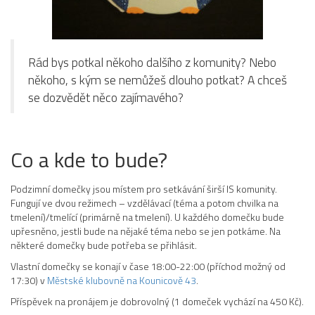
Rád bys potkal někoho dalšího z komunity? Nebo
někoho, s kým se nemůžeš dlouho potkat? A chceš
se dozvědět něco zajímavého?
Co a kde to bude?
Podzimní domečky jsou místem pro setkávání širší IS komunity.
Fungují ve dvou režimech – vzdělávací (téma a potom chvilka na
tmelení)/tmelící (primárně na tmelení). U každého domečku bude
upřesněno, jestli bude na nějaké téma nebo se jen potkáme. Na
některé domečky bude potřeba se přihlásit.
Vlastní domečky se konají v čase 18:00-22:00 (příchod možný od
17:30) v
Městské klubovně na Kounicově 43
.
Příspěvek na pronájem je dobrovolný (1 domeček vychází na 450 Kč).