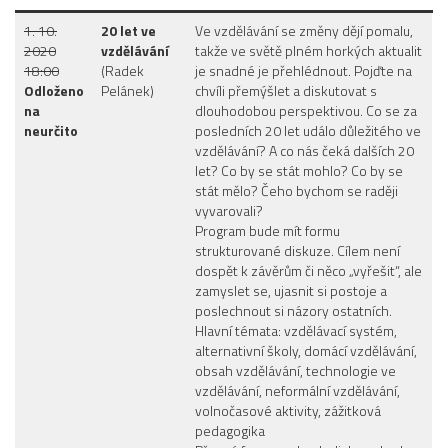
1. 10.
20 let ve
Ve vzdělávání se změny dějí pomalu,
2020
vzdělávání
takže ve světě plném horkých aktualit
18:00
(Radek
je snadné je přehlédnout. Pojďte na
Odloženo
Pelánek)
chvíli přemýšlet a diskutovat s
na
dlouhodobou perspektivou. Co se za
neurčito
posledních 20 let událo důležitého ve
vzdělávání? A co nás čeká dalších 20
let? Co by se stát mohlo? Co by se
stát mělo? Čeho bychom se raději
vyvarovali?
Program bude mít formu
strukturované diskuze. Cílem není
dospět k závěrům či něco „vyřešit“, ale
zamyslet se, ujasnit si postoje a
poslechnout si názory ostatních.
Hlavní témata: vzdělávací systém,
alternativní školy, domácí vzdělávání,
obsah vzdělávání, technologie ve
vzdělávání, neformální vzdělávání,
volnočasové aktivity, zážitková
pedagogika