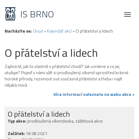
IS BRNO
Toggl
naviga
Nacházíte se:
Úvod
»
Kalendář akcí
»
O přátelství a lidech
O přátelství a lidech
Zajímá tě, jak to vlastně v přátelství chodí? Jak vznikne a co jej
utužuje? Pojeď s námi užít si prodloužený víkend uprostřed krásné
horské přírody, rozvinout svá současná přátelství a třeba i najít
nějaká nová.
Více informací naleznete na webu akce >
O přátelství a lidech
Typ akce:
prodloužená víkendovka, zážitková akce
Začátek:
18.08.2021