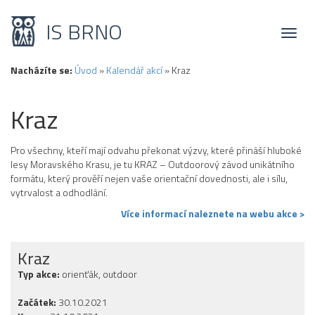
IS BRNO
Toggl
naviga
Nacházíte se:
Úvod
»
Kalendář akcí
»
Kraz
Kraz
Pro všechny, kteří mají odvahu překonat výzvy, které přináší hluboké
lesy Moravského Krasu, je tu KRAZ – Outdoorový závod unikátního
formátu, který prověří nejen vaše orientační dovednosti, ale i sílu,
vytrvalost a odhodlání.
Více informací naleznete na webu akce >
Kraz
Typ akce:
orienťák, outdoor
Začátek:
30.10.2021