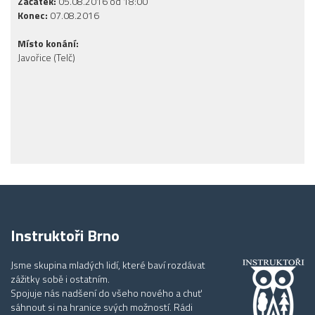
Začátek:
05.08.2016 od 18:00
Konec:
07.08.2016
Místo konání:
Javořice (Telč)
Instruktoři Brno
Jsme skupina mladých lidí, které baví rozdávat
zážitky sobě i ostatním.
Spojuje nás nadšení do všeho nového a chuť
sáhnout si na hranice svých možností. Rádi