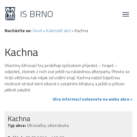
IS BRNO
Toggl
naviga
Nacházíte se:
Úvod
»
Kalendář akcí
»
Kachna
Kachna
Všechny šifrovací hry probíhají způsobem přijedeš – hraješ –
odjedeš, zlomek z nich zve ještě na následnou afterparty. Přesto se
hráči většinou tak nějak od vidění znají. Kachna nabízí báječnou
možnost strávit letní víkend s ostatními šifrátory a ještě si přitom
pěkně zaluštit.
Více informací naleznete na webu akce >
Kachna
Typ akce:
šifrovačka, víkendovka