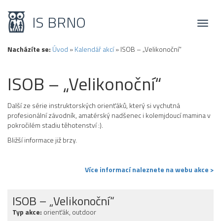
IS BRNO
Toggl
naviga
Nacházíte se:
Úvod
»
Kalendář akcí
»
ISOB – „Velikonoční“
ISOB – „Velikonoční“
Další ze série instruktorských orienťáků, který si vychutná
profesionální závodník, amatérský nadšenec i kolemjdoucí mamina v
pokročilém stadiu těhotenství :).
Bližší informace již brzy.
Více informací naleznete na webu akce >
ISOB – „Velikonoční“
Typ akce:
orienťák, outdoor