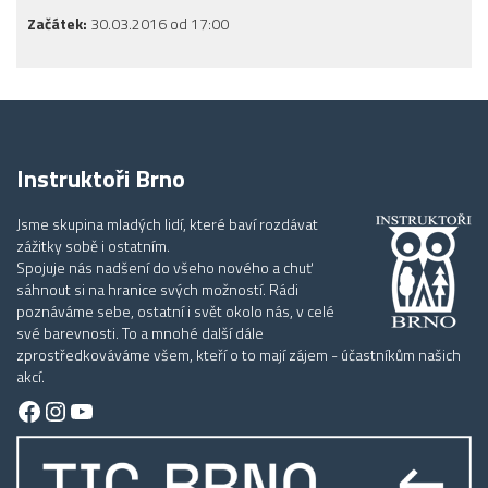
Začátek:
30.03.2016 od 17:00
Instruktoři Brno
Jsme skupina mladých lidí, které baví rozdávat
zážitky sobě i ostatním.
Spojuje nás nadšení do všeho nového a chuť
sáhnout si na hranice svých možností. Rádi
poznáváme sebe, ostatní i svět okolo nás, v celé
své barevnosti. To a mnohé další dále
zprostředkováváme všem, kteří o to mají zájem - účastníkům našich
akcí.
Facebook
Instagram
YouTube