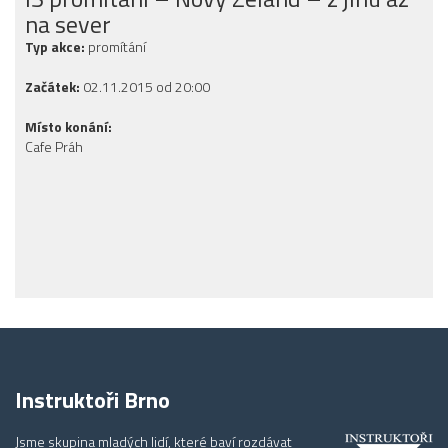
na sever
Typ akce:
promítání
Začátek:
02.11.2015 od 20:00
Místo konání:
Cafe Práh
Instruktoři Brno
Jsme skupina mladých lidí, které baví rozdávat