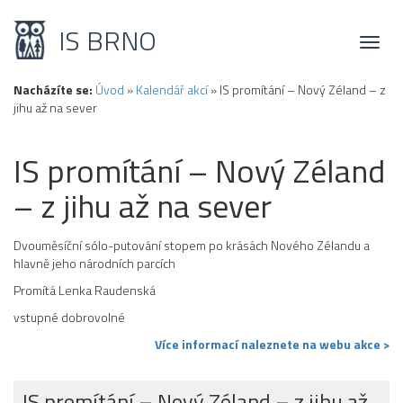
IS BRNO
Toggl
naviga
Nacházíte se:
Úvod
»
Kalendář akcí
»
IS promítání – Nový Zéland – z
jihu až na sever
IS promítání – Nový Zéland
– z jihu až na sever
Dvouměsíční sólo-putování stopem po krásách Nového Zélandu a
hlavně jeho národních parcích
Promítá Lenka Raudenská
vstupné dobrovolné
Více informací naleznete na webu akce >
IS promítání – Nový Zéland – z jihu až