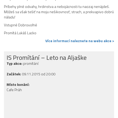
Príbehy plné odvahy, hrdinstva a nebojácnosti tu naozaj nenájdeš.
Môžeš sa však tešiť na moju nešikovnosť, strach, a prekvapivo dobrú
náladu!
Vstupné Dobrovoľné
Promítá Lukáš Lacko
Více informací naleznete na webu akce >
IS Promítání – Leto na Aljaške
Typ akce:
promítání
Začátek:
09.11.2015 od 20:00
Místo konání:
Cafe Práh