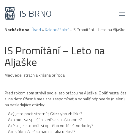
IS BRNO
Toggl
naviga
Nacházíte se:
Úvod
»
Kalendář akcí
»
IS Promítání – Leto na Aljaške
IS Promítání – Leto na
Aljaške
Medvede, strach a krásna príroda
Pred rokom som strávil svoje leto prácou na Aljaške. Opäť nastal čas
si na tieto úžasné mesiace zaspomínať a odhaliť odpovede (nielen)
na nasledujúce otázky:
– Aký je to pocit stretnúť Grizzlyho zblízka?
– Ako moc sa splaším, keď sa splašia kone?
– Aké to je, stopnúť si opitého vodiča štvorkolky?
– A je vôbec Aljaška naozaj taká pekná?