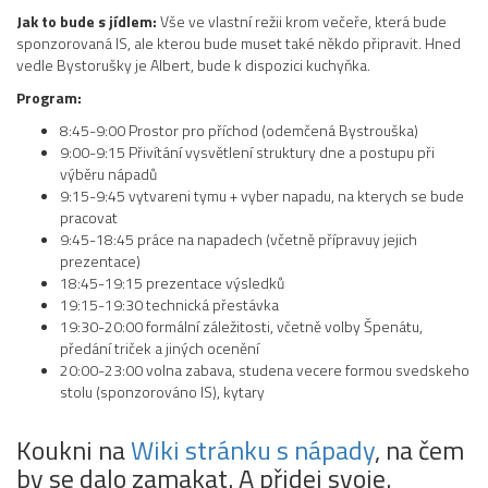
Jak to bude s jídlem:
Vše ve vlastní režii krom večeře, která bude
sponzorovaná IS, ale kterou bude muset také někdo připravit. Hned
vedle Bystorušky je Albert, bude k dispozici kuchyňka.
Program:
8:45-9:00 Prostor pro příchod (odemčená Bystrouška)
9:00-9:15 Přivítání vysvětlení struktury dne a postupu při
výběru nápadů
9:15-9:45 vytvareni tymu + vyber napadu, na kterych se bude
pracovat
9:45-18:45 práce na napadech (včetně přípravuy jejich
prezentace)
18:45-19:15 prezentace výsledků
19:15-19:30 technická přestávka
19:30-20:00 formální záležitosti, včetně volby Špenátu,
předání triček a jiných ocenění
20:00-23:00 volna zabava, studena vecere formou svedskeho
stolu (sponzorováno IS), kytary
Koukni na
Wiki stránku s nápady
, na čem
by se dalo zamakat. A přidej svoje.