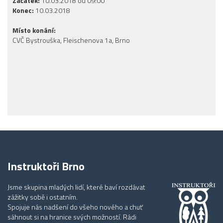
Začátek:
10.03.2018 od 09:00
Konec:
10.03.2018
Místo konání:
CVČ Bystrouška, Fleischenova 1a, Brno
Instruktoři Brno
Jsme skupina mladých lidí, které baví rozdávat
zážitky sobě i ostatním.
Spojuje nás nadšení do všeho nového a chuť
sáhnout si na hranice svých možností. Rádi