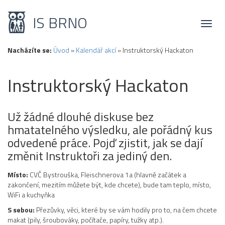
IS BRNO
Toggl
naviga
Nacházíte se:
Úvod
»
Kalendář akcí
»
Instruktorský Hackaton
Instruktorský Hackaton
Už žádné dlouhé diskuse bez
hmatatelného výsledku, ale pořádný kus
odvedené práce. Pojď zjistit, jak se dají
změnit Instruktoři za jediný den.
Místo:
CVČ Bystrouška, Fleischnerova 1a (hlavně začátek a
zakončení, mezitím můžete být, kde chcete), bude tam teplo, místo,
WiFi a kuchyňka
S sebou:
Přezůvky, věci, které by se vám hodily pro to, na čem chcete
makat (pily, šroubováky, počítače, papíry, tužky atp.).