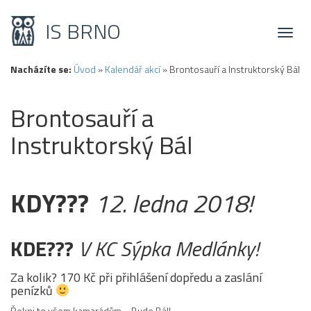
IS BRNO
Toggl
naviga
Nacházíte se:
Úvod
»
Kalendář akcí
»
Brontosauří a Instruktorský Bál
Brontosauří a
Instruktorský Bál
KDY???
12. ledna 2018!
KDE???
V KC Sýpka Medlánky!
Za kolik? 170 Kč při přihlášení dopředu a zaslání
penízků
Řekni to všem kamarádům… Bude Bál!