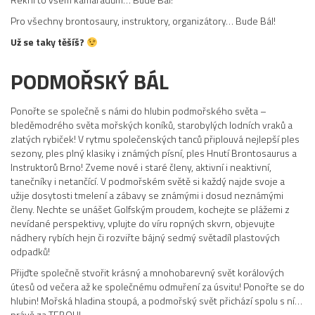
Pro všechny brontosaury, instruktory, organizátory… Bude Bál!
Už se taky těšíš?
PODMOŘSKÝ BÁL
Ponořte se společně s námi do hlubin podmořského světa –
bleděmodrého světa mořských koníků, starobylých lodních vraků a
zlatých rybiček! V rytmu společenských tanců připlouvá nejlepší ples
sezony, ples plný klasiky i známých písní, ples Hnutí Brontosaurus a
Instruktorů Brno! Zveme nové i staré členy, aktivní i neaktivní,
tanečníky i netančící. V podmořském světě si každý najde svoje a
užije dosytosti tmelení a zábavy se známými i dosud neznámými
členy. Nechte se unášet Golfským proudem, kochejte se plážemi z
nevídané perspektivy, vplujte do víru ropných skvrn, objevujte
nádhery rybích hejn či rozviřte bájný sedmý světadíl plastových
odpadků!
Přijďte společně stvořit krásný a mnohobarevný svět korálových
útesů od večera až ke společnému odmuření za úsvitu! Ponořte se do
hlubin! Mořská hladina stoupá, a podmořský svět přichází spolu s ní…
právě za TEBOU!