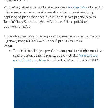
Podmořský bál oživí skvělá brněnská kapela
Another Way
s bohatým
plesovým repertoárem a více než dvacetiletou praxí! Vystupují
například na plesech taneční školy Danza, bílých prodloužených
Taneční školy Starlet a jiných. Můžete se těšit na pořádnej
podmořskej nářez!
Spolu s Another Way bude na podmořském plese také hrát kapela
Cyranovy boty, MTO a DJové Honza Šipr a Lukáš Srnka!
Pozor!
Termín bálu koliduje s prvním kolem
prezidentských voleb
, ale
stačí si zařídit voličský průkaz podle instrukcí
Ministerstva
vnitra České republiky
. A hurá na bál! Sál se otevírá v 19:30!