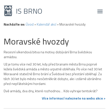
IS BRNO
Toggl
naviga
Nacházíte se:
Úvod
»
Kalendář akcí
»
Moravské hvozdy
Moravské hvozdy
Recesní víkendová bitva na motivy dobývání Brna švédskou
armádou.
Už je tomu více než 30 let, kdy před branami města Brna poprvé
ležela švédská armáda a město urputně obléhala. Po více než 30 let
Moravané statečně Brno brání a Švédové bez přestání obléhají. Za
těch 30 let bylo město nesčetněkrát dobyto, ale i zdárně ubráněno
před nepřátelskými hordami.
Dvě armády, dva dny, které rozhodnou… Kdo vyhraje tentokrát?
Více informací naleznete na webu akce >