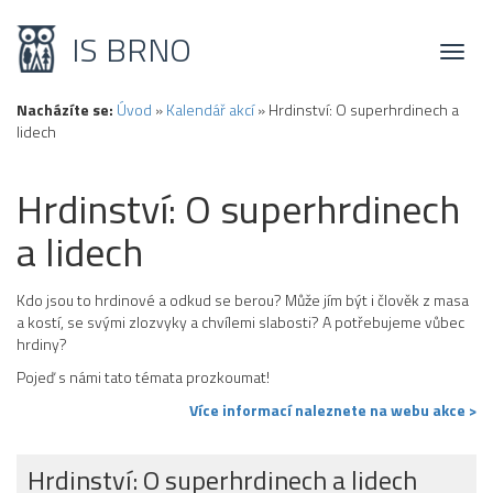
IS BRNO
Toggl
naviga
Nacházíte se:
Úvod
»
Kalendář akcí
»
Hrdinství: O superhrdinech a
lidech
Hrdinství: O superhrdinech
a lidech
Kdo jsou to hrdinové a odkud se berou? Může jím být i člověk z masa
a kostí, se svými zlozvyky a chvílemi slabosti? A potřebujeme vůbec
hrdiny?
Pojeď s námi tato témata prozkoumat!
Více informací naleznete na webu akce >
Hrdinství: O superhrdinech a lidech