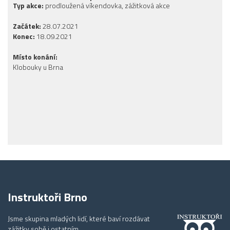
Typ akce:
prodloužená víkendovka, zážitková akce
Začátek:
28.07.2021
Konec:
18.09.2021
Místo konání:
Klobouky u Brna
Instruktoři Brno
Jsme skupina mladých lidí, které baví rozdávat
zážitky sobě i ostatním.