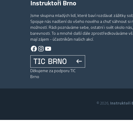
Instruktoři Brno
Jsme skupina mladých lidí, které baví rozdávat zážitky sob
Spojuje nás nadšení do všeho nového a chuť sáhnout si 
možností. Rádi poznáváme sebe, ostatní i svět okolo nás,
barevnosti. To a mnohé další dále zprostředkováváme vše
mají zájem - účastníkům našich akcí.
Facebook
Instagram
YouTube
Děkujeme za podporu TIC
Brno
© 2026,
Instruktoři B