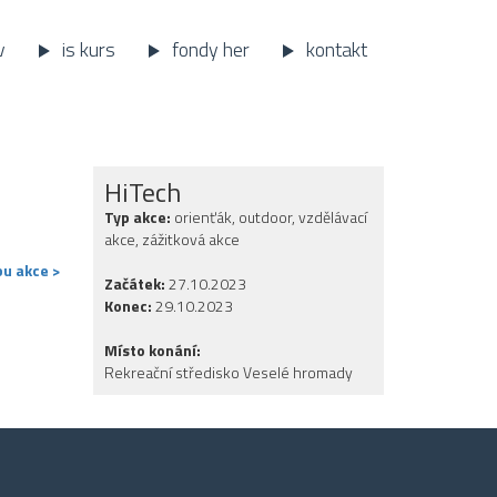
v
is kurs
fondy her
kontakt
HiTech
Typ akce:
orienťák, outdoor, vzdělávací
akce, zážitková akce
u akce >
Začátek:
27.10.2023
Konec:
29.10.2023
Místo konání:
Rekreační středisko Veselé hromady