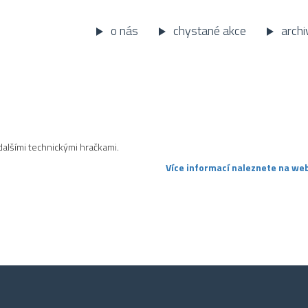
o nás
chystané akce
archi
dalšími technickými hračkami.
Více informací naleznete na web