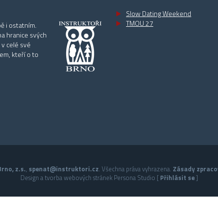
Slow Dating Weekend
TMOU 27
ě i ostatním.
na hranice svých
 v celé své
m, kteří o to
rno, z.s.
,
spenat@instruktori.cz
. Všechna práva vyhrazena.
Zásady zpraco
Design a tvorba webových stránek Persona Studio [
Přihlásit se
]