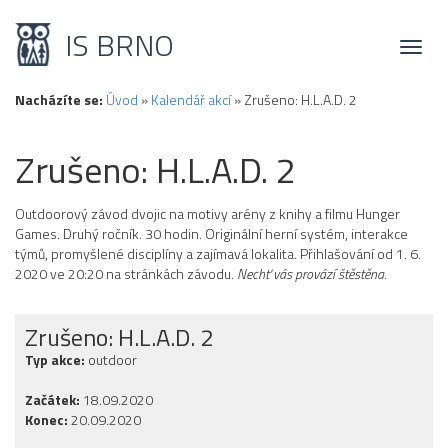
IS BRNO
Toggl
naviga
Nacházíte se:
Úvod
»
Kalendář akcí
»
Zrušeno: H.L.A.D. 2
Zrušeno: H.L.A.D. 2
Outdoorový závod dvojic na motivy arény z knihy a filmu Hunger
Games. Druhý ročník. 30 hodin. Originální herní systém, interakce
týmů, promyšlené disciplíny a zajímavá lokalita. Přihlašování od 1. 6.
2020 ve 20:20 na stránkách závodu.
Nechť vás provází štěstěna.
Zrušeno: H.L.A.D. 2
Typ akce:
outdoor
Začátek:
18.09.2020
Konec:
20.09.2020