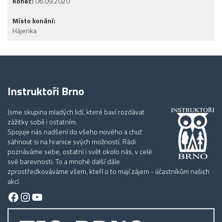
Konec:
06.09.2020
Místo konání:
Hájenka
Instruktoři Brno
Jsme skupina mladých lidí, které baví rozdávat
zážitky sobě i ostatním.
Spojuje nás nadšení do všeho nového a chuť
sáhnout si na hranice svých možností. Rádi
poznáváme sebe, ostatní i svět okolo nás, v celé
své barevnosti. To a mnohé další dále
zprostředkováváme všem, kteří o to mají zájem - účastníkům našich
akcí.
Facebook
Instagram
YouTube