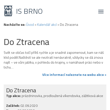
IS BRNO
Toggl
naviga
Nacházíte se:
Úvod
»
Kalendář akcí
»
Do Ztracena
Do Ztracena
Svět se občas točí příliš rychle a je snadné zapomenout, kam se náš
klid poděl.Naštěstí se ale neztratí nenávratně, vždycky se dá znova
najít – ve vůni jablka, v pohledu do krajiny, v namáhavé práci nebo v
tichu…
Více informací naleznete na webu akce >
Do Ztracena
Typ akce:
prázdninovka, prodloužená víkendovka, zážitková akce
Začátek:
02.09.2020