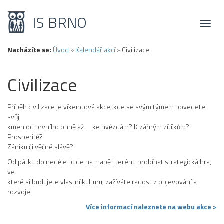
IS BRNO
Toggl
naviga
Nacházíte se:
Úvod
»
Kalendář akcí
»
Civilizace
Civilizace
Příběh civilizace je víkendová akce, kde se svým týmem povedete
svůj
kmen od prvního ohně až … ke hvězdám? K zářným zítřkům?
Prosperitě?
Zániku či věčné slávě?
Od pátku do neděle bude na mapě i terénu probíhat strategická hra,
ve
které si budujete vlastní kulturu, zažíváte radost z objevování a
rozvoje.
Více informací naleznete na webu akce >