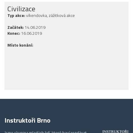
Civilizace
Typ akce:
víkendovka, zážitková akce
Začátek:
14.06.2019
Konec:
16.06.2019
Místo konání:
Instruktoři Brno
Jsme skupina mladých lidí, které baví rozdávat