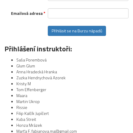
Emailová adresa
*
Přihlášení instruktoři:
Saša Porembová
Glum Glum
Anna Hradecká Hranka
Zuzka Hendrychová Azorek
Kristy M
Tom Effenberger
Maara
Martin Ukrop
Rissie
Filip Kalčík Jupíčert
Kuba Streit
Honza Mrázek
Marťa F. fabianova.ma@gmail.com