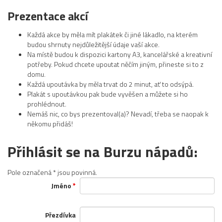
Prezentace akcí
Každá akce by měla mít plakátek či jiné lákadlo, na kterém
budou shrnuty nejdůležitější údaje vaší akce.
Na místě budou k dispozici kartony A3, kancelářské a kreativní
potřeby. Pokud chcete upoutat něčím jiným, přineste si to z
domu.
Každá upoutávka by měla trvat do 2 minut, ať to odsýpá.
Plakát s upoutávkou pak bude vyvěšen a můžete si ho
prohlédnout.
Nemáš nic, co bys prezentoval(a)? Nevadí, třeba se naopak k
někomu přidáš!
Přihlásit se na Burzu nápadů:
Pole označená * jsou povinná.
Jméno
*
Přezdívka