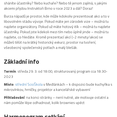
sháníte účastníky? Nebo kuchaře? Nebo tě jenom zajímá, s jakými
akcemi přijdou Instruktoři Brno v roce 2023 a dál? Doraz!
Burza nápadů je prostor, kde může kdokoliv prezentovat akci a to v
libovolném stádiu vývoje. Pokud máte jen zárodek vize – možná tu
najdete organizátory. Pokud už máte hotový itík – možná tu najdete
účastníky. Pokud jste kdekoli mezi tím nebo úplně jinde – možná tu
najdete, co hledáte. Kromě prezentací akcí (~2 minuty/akce) se
můžeš těšit na krátký historický exkurz, prostor na tvoření,
všeobecný společenský potlach a malý blešák.
Základní info
Termín
: středa 29. 3. od 18:00, strukturovaný program cca 18:30-
20:23
Místo
:
střední ScioŠkola
v Medlánkách – k dispozici bude kuchyňka s
mikrovlnkou, hrníčky, projektor a kancelářské vybavení
Přihlašování
: na konci stránky – není nutné, ale motivuje ostatní a
nám pomůže lépe odhadnout, kolik brownies upéct
Harmonogram setkání