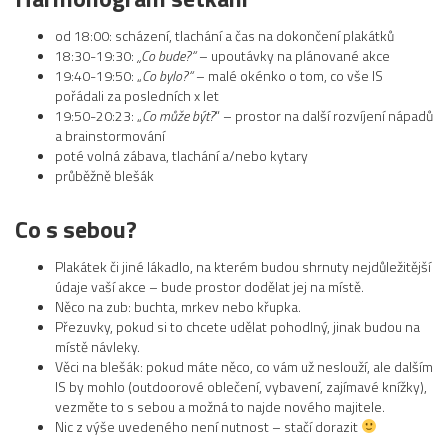
od 18:00: scházení, tlachání a čas na dokončení plakátků
18:30-19:30:
„Co bude?“
– upoutávky na plánované akce
19:40-19:50: „
Co bylo?“
– malé okénko o tom, co vše IS
pořádali za posledních x let
19:50-20:23: „
Co může být?
“ – prostor na další rozvíjení nápadů
a brainstormování
poté volná zábava, tlachání a/nebo kytary
průběžně blešák
Co s sebou?
Plakátek či jiné lákadlo, na kterém budou shrnuty nejdůležitější
údaje vaší akce – bude prostor dodělat jej na místě.
Něco na zub: buchta, mrkev nebo křupka.
Přezuvky, pokud si to chcete udělat pohodlný, jinak budou na
místě návleky.
Věci na blešák: pokud máte něco, co vám už neslouží, ale dalším
IS by mohlo (outdoorové oblečení, vybavení, zajímavé knížky),
vezměte to s sebou a možná to najde nového majitele.
Nic z výše uvedeného není nutnost – stačí dorazit