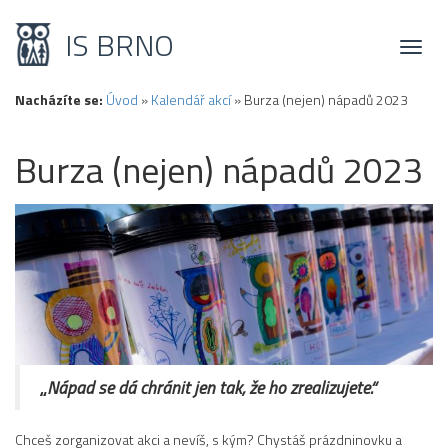
IS BRNO
Toggl
naviga
Nacházíte se:
Úvod
»
Kalendář akcí
»
Burza (nejen) nápadů 2023
Burza (nejen) nápadů 2023
„
Nápad se dá chránit jen tak, že ho zrealizujete.“
Chceš zorganizovat akci a nevíš, s kým? Chystáš prázdninovku a