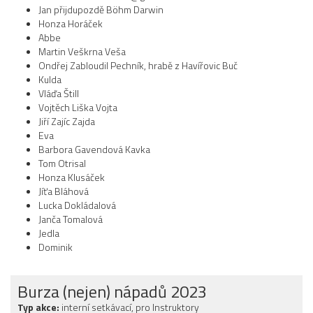
Jan přijdupozdě Böhm Darwin
Honza Horáček
Abbe
Martin Veškrna Veša
Ondřej Zabloudil Pechník, hrabě z Havířovic Buč
Kulda
Vláďa Štill
Vojtěch Liška Vojta
Jiří Zajíc Zajda
Eva
Barbora Gavendová Kavka
Tom Otrisal
Honza Klusáček
Jíťa Bláhová
Lucka Dokládalová
Janča Tomalová
Jedla
Dominik
Burza (nejen) nápadů 2023
Typ akce:
interní setkávací, pro Instruktory