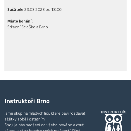
Začátek:
29.03.2023 od 18:00
Místo konání:
Střední ScioŠkola Brno
Instruktoři Brno
Jsme skupina mladých lidí, které baví rozdávat
zážitky sobě i ostatním.
Spojuje nás nadšení do všeho nového a chuť
sáhnout si na hranice svých možností. Rádi