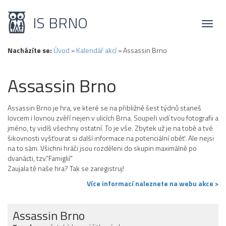
IS BRNO
Toggl
naviga
Nacházíte se:
Úvod
»
Kalendář akcí
»
Assassin Brno
Assassin Brno
Assassin Brno je hra, ve které se na přibližně šest týdnů staneš
lovcem i lovnou zvěří nejen v ulicích Brna. Soupeři vidí tvou fotografii a
jméno, ty vidíš všechny ostatní. To je vše. Zbytek už je na tobě a tvé
šikovnosti vyšťourat si další informace na potenciální oběť. Ale nejsi
na to sám. Všichni hráči jsou rozděleni do skupin maximálně po
dvanácti, tzv.“Famiglií“
Zaujala tě naše hra? Tak se zaregistruj!
Více informací naleznete na webu akce >
Assassin Brno