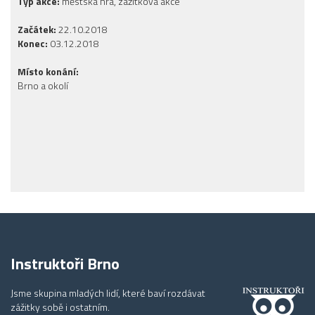
Typ akce:
městská hra, zážitková akce
Začátek:
22.10.2018
Konec:
03.12.2018
Místo konání:
Brno a okolí
Instruktoři Brno
Jsme skupina mladých lidí, které baví rozdávat
zážitky sobě i ostatním.